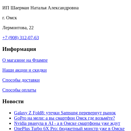
ИП Шаерман Наталья Александровна
г. Омск
Лермонтова, 22
+7 (908) 312-07-63
Информация
О магазине на Флампе
Наши акции и скидки
Способы доставки
Способы оплаты
Новости
Galaxy Z Fold8: утечки Samsung перевернут рынок
GoPro на мели: а вы смартфон Омск где возьмёте?
Nvidia рванула в AI - а в Омске смартфоны уже ждут
OnePlus Turbo 6X Pro: бюджетный монстр уже в Омске