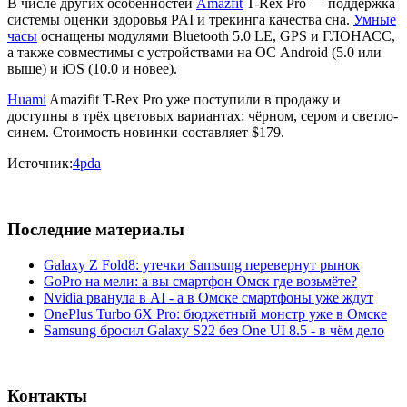
В числе других особенностей
Amazfit
T-Rex Pro — поддержка
системы оценки здоровья PAI и трекинга качества сна.
Умные
часы
оснащены модулями Bluetooth 5.0 LE, GPS и ГЛОНАСС,
а также совместимы с устройствами на ОС Android (5.0 или
выше) и iOS (10.0 и новее).
Huami
Amazifit T-Rex Pro уже поступили в продажу и
доступны в трёх цветовых вариантах: чёрном, сером и светло-
синем. Стоимость новинки составляет $179.
Источник:
4pda
Последние материалы
Galaxy Z Fold8: утечки Samsung перевернут рынок
GoPro на мели: а вы смартфон Омск где возьмёте?
Nvidia рванула в AI - а в Омске смартфоны уже ждут
OnePlus Turbo 6X Pro: бюджетный монстр уже в Омске
Samsung бросил Galaxy S22 без One UI 8.5 - в чём дело
Контакты