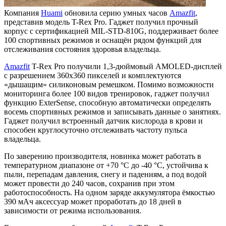
Компания
Huami
обновила серию умных часов
Amazfit
,
представив модель T-Rex Pro. Гаджет получил прочный
корпус с сертификацией MIL-STD-810G, поддерживает более
100 спортивных режимов и оснащён рядом функций для
отслеживания состояния здоровья владельца.
Amazfit
T-Rex Pro получили 1,3-дюймовый AMOLED-дисплей
с разрешением 360х360 пикселей и комплектуются
«дышащим» силиконовым ремешком. Помимо возможности
мониторинга более 100 видов тренировок, гаджет получил
функцию ExterSense, способную автоматически определять
восемь спортивных режимов и записывать данные о занятиях.
Гаджет получил встроенный датчик кислорода в крови и
способен круглосуточно отслеживать частоту пульса
владельца.
По заверению производителя, новинка может работать в
температурном диапазоне от +70 °C до -40 °C, устойчива к
пыли, перепадам давления, снегу и падениям, а под водой
может провести до 240 часов, сохранив при этом
работоспособность. На одном заряде аккумулятора ёмкостью
390 мАч аксессуар может проработать до 18 дней в
зависимости от режима использования.