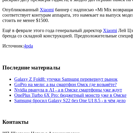
Опубликованный
Xiaomi
баннер с надписью «Mi Mix возвращае
соответствует контурам аппарата, это намекает на выпуск моде
стоить не менее $1500.
Ещё в феврале этого года генеральный директор
Xiaomi
Лей Цзю
бренда со складной конструкцией. Предположительные спец
Источник:
4pda
Последние материалы
Galaxy Z Fold8: утечки Samsung перевернут рынок
GoPro на мели: а вы смартфон Омск где возьмёте?
Nvidia рванула в AI - а в Омске смартфоны уже ждут
OnePlus Turbo 6X Pro: бюджетный монстр уже в Омске
Samsung бросил Galaxy S22 без One UI 8.5 - в чём дело
Контакты