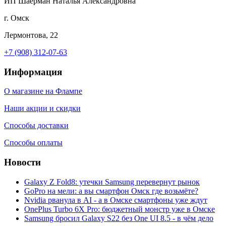
ИП Шаерман Наталья Александровна
г. Омск
Лермонтова, 22
+7 (908) 312-07-63
Информация
О магазине на Флампе
Наши акции и скидки
Способы доставки
Способы оплаты
Новости
Galaxy Z Fold8: утечки Samsung перевернут рынок
GoPro на мели: а вы смартфон Омск где возьмёте?
Nvidia рванула в AI - а в Омске смартфоны уже ждут
OnePlus Turbo 6X Pro: бюджетный монстр уже в Омске
Samsung бросил Galaxy S22 без One UI 8.5 - в чём дело