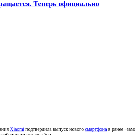
ращается. Теперь официально
ания
Xiaomi
подтвердила выпуск нового
смартфона
в ранее «за
особенности его дизайна.