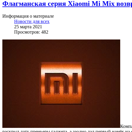
Флагманская серия Xiaomi Mi Mix возв
Информация о материале
Новости для всех
25 марта 2021
Просмотров: 482
Комп
раскрыл дату премьеры гаджета, а заодно дал первый намёк на 