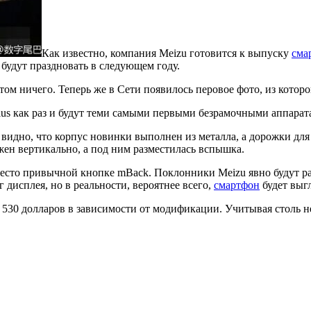
Как известно, компания Meizu готовится к выпуску
сма
 будут праздновать в следующем году.
ом ничего. Теперь же в Сети появилось перовое фото, из которо
Plus как раз и будут теми самыми первыми безрамочными аппара
 видно, что корпус новинки выполнен из металла, а дорожки д
ен вертикально, а под ним разместилась вспышка.
место привычной кнопке mBack. Поклонники Meizu явно будут р
 дисплея, но в реальности, вероятнее всего,
смартфон
будет выгл
5 и 530 долларов в зависимости от модификации. Учитывая столь 