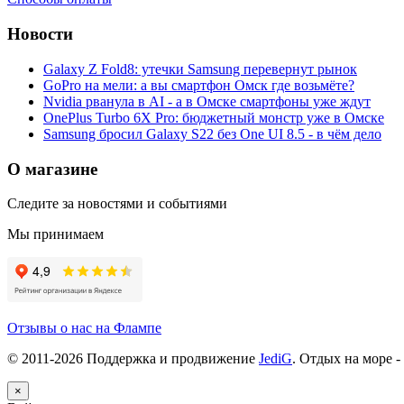
Новости
Galaxy Z Fold8: утечки Samsung перевернут рынок
GoPro на мели: а вы смартфон Омск где возьмёте?
Nvidia рванула в AI - а в Омске смартфоны уже ждут
OnePlus Turbo 6X Pro: бюджетный монстр уже в Омске
Samsung бросил Galaxy S22 без One UI 8.5 - в чём дело
О магазине
Следите за новостями и событиями
Мы принимаем
Отзывы о нас на Флампе
© 2011-
2026
Поддержка и продвижение
JediG
. Отдых на море -
×