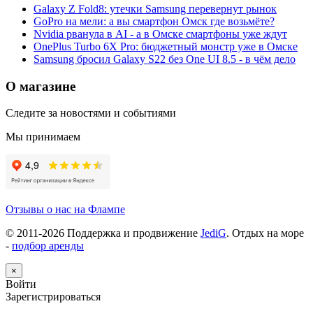
Galaxy Z Fold8: утечки Samsung перевернут рынок
GoPro на мели: а вы смартфон Омск где возьмёте?
Nvidia рванула в AI - а в Омске смартфоны уже ждут
OnePlus Turbo 6X Pro: бюджетный монстр уже в Омске
Samsung бросил Galaxy S22 без One UI 8.5 - в чём дело
О магазине
Следите за новостями и событиями
Мы принимаем
Отзывы о нас на Флампе
© 2011-
2026
Поддержка и продвижение
JediG
. Отдых на море
-
подбор аренды
×
Войти
Зарегистрироваться