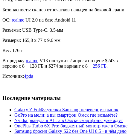
Безопасность: сканер отпечатков пальцев на боковой грани
ОС:
realme
UI 2.0 на базе Android 11
Разъёмы: USB Type-C, 3,5-мм
Размеры: 165,8 x 77 x 9,6 мм
Вес: 176 г
В продажу
realme
V13 поступит 2 апреля по цене $243 за
версию с 8 + 128 ГБ и $274 за вариант с 8 +
256 ГБ
.
Источник:
4pda
Последние материалы
Galaxy Z Fold8: утечки Samsung перевернут рынок
GoPro на мели: а вы смартфон Омск где возьмёте?
Nvidia рванула в AI - а в Омске смартфоны уже ждут
OnePlus Turbo 6X Pro: бюджетный монстр уже в Омске
Samsung бросил Galaxy S22 без One UI 8.5 - в чём дело