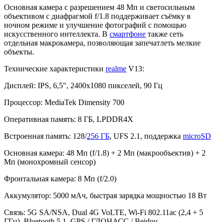
Основная камера с разрешением 48 Мп и светосильным
объективом с диафрагмой f/1.8 поддерживает съёмку в
ночном режиме и улучшение фотографий с помощью
искусственного интеллекта. В
смартфоне
также сеть
отдельная макрокамера, позволяющая запечатлеть мелкие
объекты.
Технические характеристики
realme
V13:
Дисплей: IPS, 6,5", 2400х1080 пикселей, 90 Гц
Процессор: MediaTek Dimensity 700
Оперативная память: 8 ГБ, LPDDR4X
Встроенная память: 128/
256 ГБ
, UFS 2.1, поддержка
microSD
Основная камера: 48 Мп (f/1.8) + 2 Мп (макрообъектив) + 2
Мп (монохромный сенсор)
Фронтальная камера: 8 Мп (f/2.0)
Аккумулятор: 5000 мАч, быстрая зарядка мощностью 18 Вт
Связь: 5G SA/NSA, Dual 4G VoLTE, Wi-Fi 802.11ac (2,4 + 5
ГГц), Bluetooth 5.1, GPS / ГЛОНАСС / Beidou