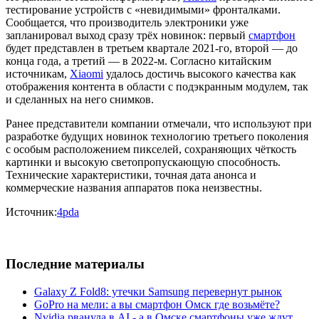
тестирование устройств с «невидимыми» фронталками.
Сообщается, что производитель электроники уже
запланировал выход сразу трёх новинок: первый
смартфон
будет представлен в третьем квартале 2021-го, второй — до
конца года, а третий — в 2022-м. Согласно китайским
источникам,
Xiaomi
удалось достичь высокого качества как
отображения контента в области с подэкранным модулем, так
и сделанных на него снимков.
Ранее представители компании отмечали, что используют при
разработке будущих новинок технологию третьего поколения
с особым расположением пикселей, сохраняющих чёткость
картинки и высокую светопропускающую способность.
Технические характеристики, точная дата анонса и
коммерческие названия аппаратов пока неизвестны.
Источник:
4pda
Последние материалы
Galaxy Z Fold8: утечки Samsung перевернут рынок
GoPro на мели: а вы смартфон Омск где возьмёте?
Nvidia рванула в AI - а в Омске смартфоны уже ждут