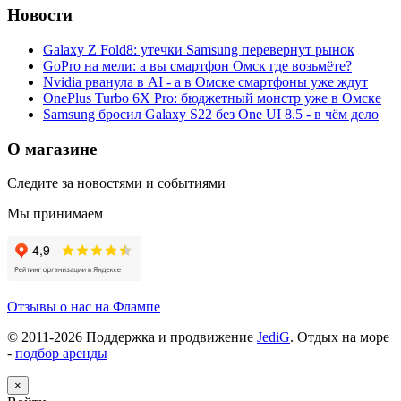
Новости
Galaxy Z Fold8: утечки Samsung перевернут рынок
GoPro на мели: а вы смартфон Омск где возьмёте?
Nvidia рванула в AI - а в Омске смартфоны уже ждут
OnePlus Turbo 6X Pro: бюджетный монстр уже в Омске
Samsung бросил Galaxy S22 без One UI 8.5 - в чём дело
О магазине
Следите за новостями и событиями
Мы принимаем
Отзывы о нас на Флампе
© 2011-
2026
Поддержка и продвижение
JediG
. Отдых на море
-
подбор аренды
×