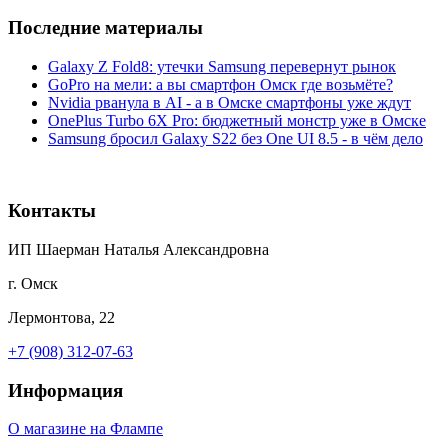
Последние материалы
Galaxy Z Fold8: утечки Samsung перевернут рынок
GoPro на мели: а вы смартфон Омск где возьмёте?
Nvidia рванула в AI - а в Омске смартфоны уже ждут
OnePlus Turbo 6X Pro: бюджетный монстр уже в Омске
Samsung бросил Galaxy S22 без One UI 8.5 - в чём дело
Контакты
ИП Шаерман Наталья Александровна
г. Омск
Лермонтова, 22
+7 (908) 312-07-63
Информация
О магазине на Флампе