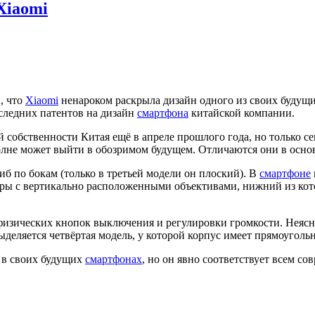
Xiaomi
, что
Xiaomi
ненароком раскрыла дизайн одного из своих будущи
следних патентов на дизайн
смартфона
китайской компании.
собственности Китая ещё в апреле прошлого года, но только сего
олне может выйти в обозримом будущем. Отличаются они в осн
иб по бокам (только в третьей модели он плоский). В
смартфоне
меры с вертикально расположенными объективами, нижний из ко
физических кнопок выключения и регулировки громкости. Неясн
выделяется четвёртая модель, у которой корпус имеет прямоуголь
 в своих будущих
смартфонах
, но он явно соответствует всем с