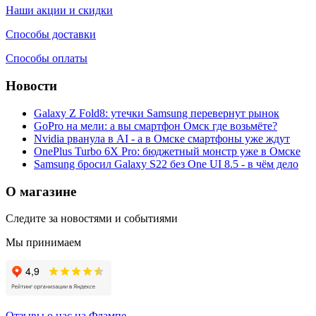
Наши акции и скидки
Способы доставки
Способы оплаты
Новости
Galaxy Z Fold8: утечки Samsung перевернут рынок
GoPro на мели: а вы смартфон Омск где возьмёте?
Nvidia рванула в AI - а в Омске смартфоны уже ждут
OnePlus Turbo 6X Pro: бюджетный монстр уже в Омске
Samsung бросил Galaxy S22 без One UI 8.5 - в чём дело
О магазине
Следите за новостями и событиями
Мы принимаем
Отзывы о нас на Флампе