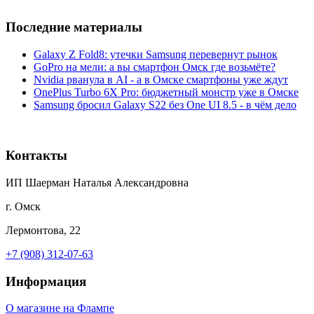
Последние материалы
Galaxy Z Fold8: утечки Samsung перевернут рынок
GoPro на мели: а вы смартфон Омск где возьмёте?
Nvidia рванула в AI - а в Омске смартфоны уже ждут
OnePlus Turbo 6X Pro: бюджетный монстр уже в Омске
Samsung бросил Galaxy S22 без One UI 8.5 - в чём дело
Контакты
ИП Шаерман Наталья Александровна
г. Омск
Лермонтова, 22
+7 (908) 312-07-63
Информация
О магазине на Флампе