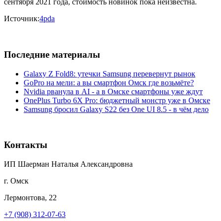
сентября 2021 года, стоимость новинок пока неизвестна.
Источник:
4pda
Последние материалы
Galaxy Z Fold8: утечки Samsung перевернут рынок
GoPro на мели: а вы смартфон Омск где возьмёте?
Nvidia рванула в AI - а в Омске смартфоны уже ждут
OnePlus Turbo 6X Pro: бюджетный монстр уже в Омске
Samsung бросил Galaxy S22 без One UI 8.5 - в чём дело
Контакты
ИП Шаерман Наталья Александровна
г. Омск
Лермонтова, 22
+7 (908) 312-07-63