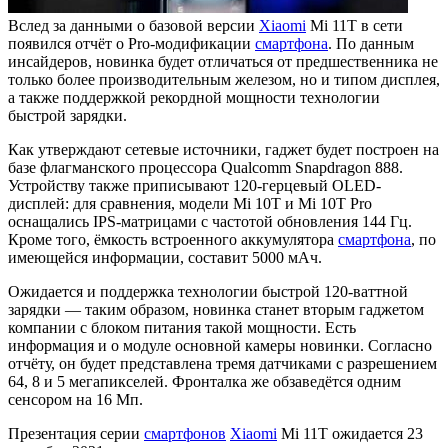
Вслед за данными о базовой версии
Xiaomi
Mi 11T в сети
появился отчёт о Pro-модификации
смартфона
. По данным
инсайдеров, новинка будет отличаться от предшественника не
только более производительным железом, но и типом дисплея,
а также поддержкой рекордной мощности технологии
быстрой зарядки.
Как утверждают сетевые источники, гаджет будет построен на
базе флагманского процессора Qualcomm Snapdragon 888.
Устройству также приписывают 120-герцевый OLED-
дисплей: для сравнения, модели Mi 10T и Mi 10T Pro
оснащались IPS-матрицами с частотой обновления 144 Гц.
Кроме того, ёмкость встроенного аккумулятора
смартфона
, по
имеющейся информации, составит 5000 мАч.
Ожидается и поддержка технологии быстрой 120-ваттной
зарядки — таким образом, новинка станет вторым гаджетом
компании с блоком питания такой мощности. Есть
информация и о модуле основной камеры новинки. Согласно
отчёту, он будет представлена тремя датчиками с разрешением
64, 8 и 5 мегапикселей. Фронталка же обзаведётся одним
сенсором на 16 Мп.
Презентация серии
смартфонов
Xiaomi
Mi 11T ожидается 23