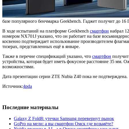
базе популярного бенчмарка Geekbench. Гаджет получит до 16 
В ходе испытаний на платформе Geekbench
смартфон
набрал 12
номером NX701J указано, что он работает на базе восьмиядерно
косвенно подтверждает использование производителем флагм
тизерах, представленных ещё в январе.
Также в перечне спецификаций указано, что
смартфон
получит 
устройства, которая будет иметь фокусное расстояние 35 мм. О
возможностями.
Дата презентации серии ZTE Nubia Z40 пока не подтверждена.
Источник:
4pda
Последние материалы
Galaxy Z Fold8: утечки Samsung перевернут рынок
GoPro на мели: а вы смартфон Омск где возьмёте?
Nvidia рванула в AI - а в Омске смартфоны уже ждут