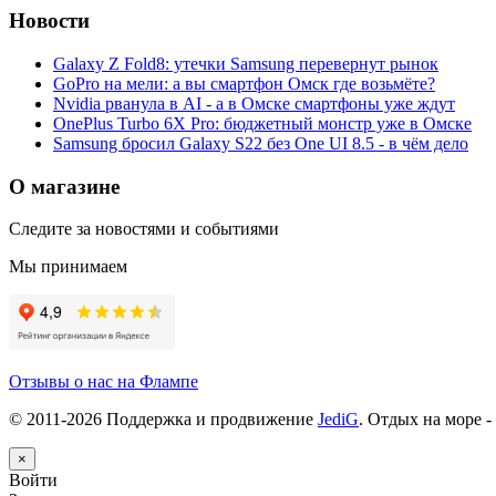
Новости
Galaxy Z Fold8: утечки Samsung перевернут рынок
GoPro на мели: а вы смартфон Омск где возьмёте?
Nvidia рванула в AI - а в Омске смартфоны уже ждут
OnePlus Turbo 6X Pro: бюджетный монстр уже в Омске
Samsung бросил Galaxy S22 без One UI 8.5 - в чём дело
О магазине
Следите за новостями и событиями
Мы принимаем
Отзывы о нас на Флампе
© 2011-
2026
Поддержка и продвижение
JediG
. Отдых на море -
×
Войти