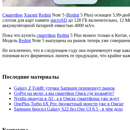
Смартфон
Xiaomi
Redmi
Note 5 (
Redmi
5 Plus) оснащен 5,99-дю
слотом для карт памяти
microSD
до 128 ГБ включительно, 12 Мп
аккумуляторной батареей емкостью 4000 мАч.
Пока что купить
смартфон
Redmi
5 Plus можно только в Китае, 
Модель
Redmi
Note 5 выпущена на рынок теперь уже совершенн
Не исключено, что в следующем году она переименует еще каки
понимая всех фирменных линеек ее продукции, что крайне важ
Последние материалы
Galaxy Z Fold8: утечки Samsung перевернут рынок
GoPro на мели: а вы смартфон Омск где возьмёте?
Nvidia рванула в AI - а в Омске смартфоны уже ждут
OnePlus Turbo 6X Pro: бюджетный монстр уже в Омске
Samsung бросил Galaxy S22 без One UI 8.5 - в чём дело
Контакты