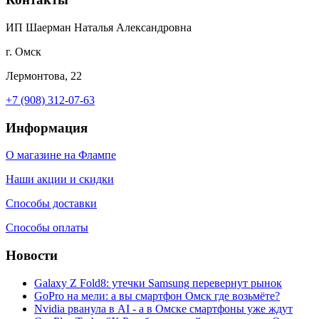
ИП Шаерман Наталья Александровна
г. Омск
Лермонтова, 22
+7 (908) 312-07-63
Информация
О магазине на Флампе
Наши акции и скидки
Способы доставки
Способы оплаты
Новости
Galaxy Z Fold8: утечки Samsung перевернут рынок
GoPro на мели: а вы смартфон Омск где возьмёте?
Nvidia рванула в AI - а в Омске смартфоны уже ждут