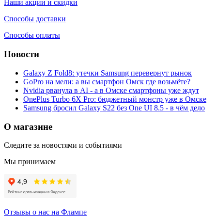
Наши акции и скидки
Способы доставки
Способы оплаты
Новости
Galaxy Z Fold8: утечки Samsung перевернут рынок
GoPro на мели: а вы смартфон Омск где возьмёте?
Nvidia рванула в AI - а в Омске смартфоны уже ждут
OnePlus Turbo 6X Pro: бюджетный монстр уже в Омске
Samsung бросил Galaxy S22 без One UI 8.5 - в чём дело
О магазине
Следите за новостями и событиями
Мы принимаем
Отзывы о нас на Флампе