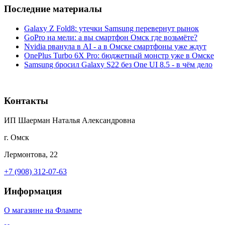
Последние материалы
Galaxy Z Fold8: утечки Samsung перевернут рынок
GoPro на мели: а вы смартфон Омск где возьмёте?
Nvidia рванула в AI - а в Омске смартфоны уже ждут
OnePlus Turbo 6X Pro: бюджетный монстр уже в Омске
Samsung бросил Galaxy S22 без One UI 8.5 - в чём дело
Контакты
ИП Шаерман Наталья Александровна
г. Омск
Лермонтова, 22
+7 (908) 312-07-63
Информация
О магазине на Флампе