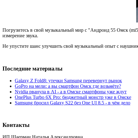
Погрузитесь в свой музыкальный мир с "Андроид 55 Омск (mi55.
измерение звука.
Не упустите шанс улучшить свой музыкальный опыт с наушн
Последние материалы
Galaxy Z Fold8: утечки Samsung перевернут рынок
GoPro на мели: а вы смартфон Омск где возьмёте?
Nvidia рванула в AI - а в Омске смартфоны уже ждут
OnePlus Turbo 6X Pro: бюджетный монстр уже в Омске
Samsung бросил Galaxy S22 без One UI 8.5 - в чём дело
Контакты
ИП Шаерман Наталья Александровна