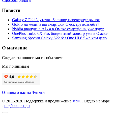
Способы оплаты
Новости
Galaxy Z Fold8: утечки Samsung перевернут рынок
GoPro на мели: а вы смартфон Омск где возьмёте?
Nvidia рванула в AI - а в Омске смартфоны уже ждут
OnePlus Turbo 6X Pro: бюджетный монстр уже в Омске
Samsung бросил Galaxy S22 без One UI 8.5 - в чём дело
О магазине
Следите за новостями и событиями
Мы принимаем
Отзывы о нас на Флампе
© 2011-
2026
Поддержка и продвижение
JediG
. Отдых на море
-
подбор аренды