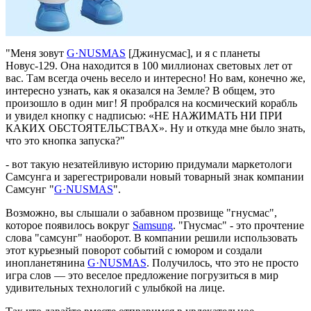
"Меня зовут
G·NUSMAS
[Джинусмас], и я с планеты
Новус-129. Она находится в 100 миллионах световых лет от
вас. Там всегда очень весело и интересно! Но вам, конечно же,
интересно узнать, как я оказался на Земле? В общем, это
произошло в один миг! Я пробрался на космический корабль
и увидел кнопку с надписью: «НЕ НАЖИМАТЬ НИ ПРИ
КАКИХ ОБСТОЯТЕЛЬСТВАХ». Ну и откуда мне было знать,
что это кнопка запуска?"
- вот такую незатейливую историю придумали маркетологи
Самсунга и зарегестрировали новый товарный знак компании
Самсунг "
G·NUSMAS
".
Возможно, вы слышали о забавном прозвище "гнусмас",
которое появилось вокруг
Samsung
. "Гнусмас" - это прочтение
слова "самсунг" наоборот. В компании решили использовать
этот курьезный поворот событий с юмором и создали
инопланетянина
G·NUSMAS
. Получилось, что это не просто
игра слов — это веселое предложение погрузиться в мир
удивительных технологий с улыбкой на лице.