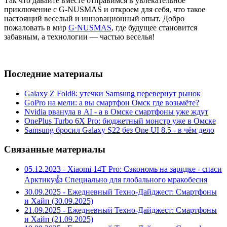
Так что давайте вместе отправимся в увлекательное
приключение с G-NUSMAS и откроем для себя, что такое
настоящий веселый и инновационный опыт. Добро
пожаловать в мир
G·NUSMAS
, где будущее становится
забавным, а технологии — частью веселья!
Последние материалы
Galaxy Z Fold8: утечки Samsung перевернут рынок
GoPro на мели: а вы смартфон Омск где возьмёте?
Nvidia рванула в AI - а в Омске смартфоны уже ждут
OnePlus Turbo 6X Pro: бюджетный монстр уже в Омске
Samsung бросил Galaxy S22 без One UI 8.5 - в чём дело
Связанные материалы
05.12.2023 - Xiaomi 14T Pro: Сэкономь на зарядке - спаси
Арктику👍 Специально для глобального мракобесия
30.09.2025 - Ежедневный Техно-Дайджест: Смартфоны
и Хайп (30.09.2025)
21.09.2025 - Ежедневный Техно-Дайджест: Смартфоны
и Хайп (21.09.2025)