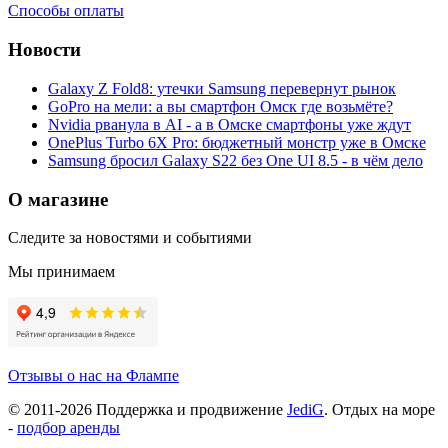
Способы оплаты
Новости
Galaxy Z Fold8: утечки Samsung перевернут рынок
GoPro на мели: а вы смартфон Омск где возьмёте?
Nvidia рванула в AI - а в Омске смартфоны уже ждут
OnePlus Turbo 6X Pro: бюджетный монстр уже в Омске
Samsung бросил Galaxy S22 без One UI 8.5 - в чём дело
О магазине
Следите за новостями и событиями
Мы принимаем
Отзывы о нас на Флампе
© 2011-
2026
Поддержка и продвижение
JediG
. Отдых на море
-
подбор аренды