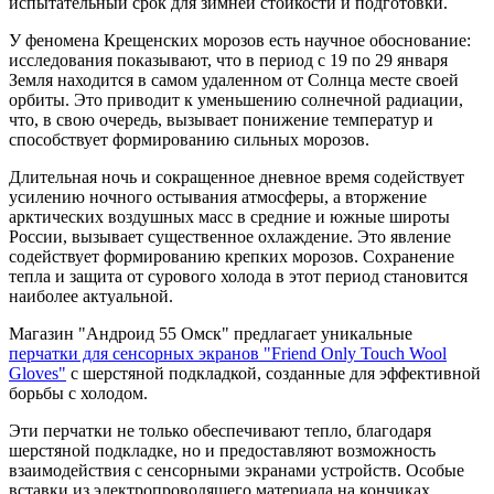
испытательный срок для зимней стойкости и подготовки.
У феномена Крещенских морозов есть научное обоснование:
исследования показывают, что в период с 19 по 29 января
Земля находится в самом удаленном от Солнца месте своей
орбиты. Это приводит к уменьшению солнечной радиации,
что, в свою очередь, вызывает понижение температур и
способствует формированию сильных морозов.
Длительная ночь и сокращенное дневное время содействует
усилению ночного остывания атмосферы, а вторжение
арктических воздушных масс в средние и южные широты
России, вызывает существенное охлаждение. Это явление
содействует формированию крепких морозов. Сохранение
тепла и защита от сурового холода в этот период становится
наиболее актуальной.
Магазин "Андроид 55 Омск" предлагает уникальные
перчатки для сенсорных экранов "Friend Only Touch Wool
Gloves"
с шерстяной подкладкой, созданные для эффективной
борьбы с холодом.
Эти перчатки не только обеспечивают тепло, благодаря
шерстяной подкладке, но и предоставляют возможность
взаимодействия с сенсорными экранами устройств. Особые
вставки из электропроводящего материала на кончиках