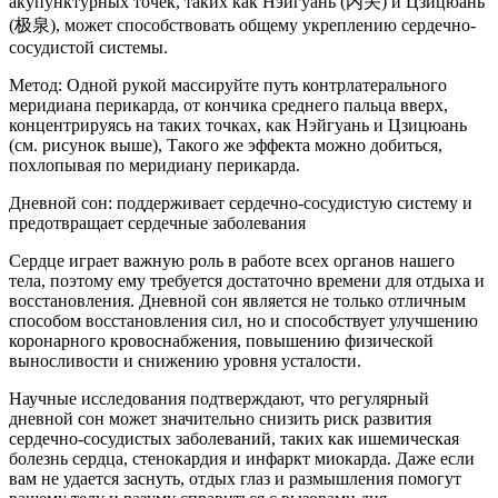
акупунктурных точек, таких как Нэйгуань (内关) и Цзицюань
(极泉), может способствовать общему укреплению сердечно-
сосудистой системы.
Метод: Одной рукой массируйте путь контрлатерального
меридиана перикарда, от кончика среднего пальца вверх,
концентрируясь на таких точках, как Нэйгуань и Цзицюань
(см. рисунок выше), Такого же эффекта можно добиться,
похлопывая по меридиану перикарда.
Дневной сон: поддерживает сердечно-сосудистую систему и
предотвращает сердечные заболевания
Сердце играет важную роль в работе всех органов нашего
тела, поэтому ему требуется достаточно времени для отдыха и
восстановления. Дневной сон является не только отличным
способом восстановления сил, но и способствует улучшению
коронарного кровоснабжения, повышению физической
выносливости и снижению уровня усталости.
Научные исследования подтверждают, что регулярный
дневной сон может значительно снизить риск развития
сердечно-сосудистых заболеваний, таких как ишемическая
болезнь сердца, стенокардия и инфаркт миокарда. Даже если
вам не удается заснуть, отдых глаз и размышления помогут