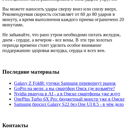
Вы можете наносить удары сверху вниз или снизу вверх.
Рекомендуемая скорость составляет от 60 до 80 ударов в
минуту, а время выполнения каждого приема ограничено 20
минутами.
Не забывайте, что рано утром необходимо питать желудок,
днем - сердце, а вечером - все вены. В эти три золотых
периода времени стоит уделить особое внимание
поддержанию здоровья желудка, сердца и всех вен.
Последние материалы
Galaxy Z Fold8: утечки Samsung перевернут рынок
GoPro на мели: а вы смартфон Омск где возьмёте?
Nvidia рванула в AI - а в Омске смартфоны уже ждут
OnePlus Turbo 6X Pro: бюджетный монстр уже в Омске
Samsung бросил Galaxy S22 без One UI 8.5 - в чём дело
Контакты