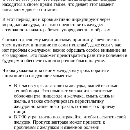
находится в своем прайм-тайме, что делает этот момент
идеальным для его питания.
В этот период ци и кровь активно циркулируют через
меридиан желудка, и важно предоставить желудку
возможность начать работать упорядоченным образом.
Согласно древнему медицинскому принципу, "лечение по
трем пунктам и питание по семи пунктам", даже если у вас
нет проблем с желудком, важно обращать особое внимание на
его здоровье. Это поможет предотвратить развитие болезней в
будущем и обеспечить долгосрочное благополучие.
Чтобы ухаживать за своим желудком утром, обратите
внимание на следующие моменты:
В 7 часов утра, для защиты желудка, выпейте стакан
теплой воды. Это поможет увлажнить слизистые
оболочки рта, пищевода и желудка, смыть слизь и
желчь, а также стимулировать перистальтику
желудочно-кишечного тракта, готовя его к приему
пищи.
В 7:30 утра плотно позавтракайте, чтобы насытить свой
желудок. Пропуск завтрака может привести к
проблемам с желудком и язвенной болезни