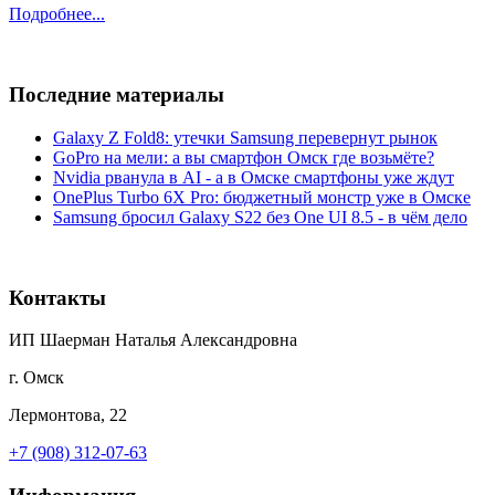
Подробнее...
Последние материалы
Galaxy Z Fold8: утечки Samsung перевернут рынок
GoPro на мели: а вы смартфон Омск где возьмёте?
Nvidia рванула в AI - а в Омске смартфоны уже ждут
OnePlus Turbo 6X Pro: бюджетный монстр уже в Омске
Samsung бросил Galaxy S22 без One UI 8.5 - в чём дело
Контакты
ИП Шаерман Наталья Александровна
г. Омск
Лермонтова, 22
+7 (908) 312-07-63