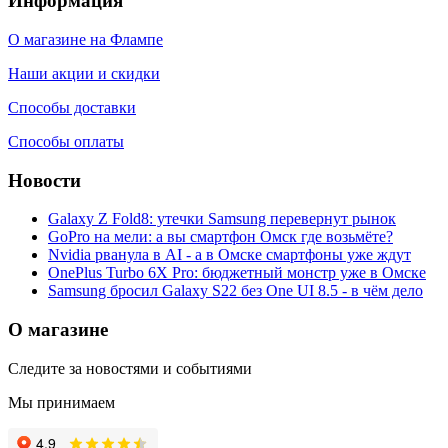
Информация
О магазине на Флампе
Наши акции и скидки
Способы доставки
Способы оплаты
Новости
Galaxy Z Fold8: утечки Samsung перевернут рынок
GoPro на мели: а вы смартфон Омск где возьмёте?
Nvidia рванула в AI - а в Омске смартфоны уже ждут
OnePlus Turbo 6X Pro: бюджетный монстр уже в Омске
Samsung бросил Galaxy S22 без One UI 8.5 - в чём дело
О магазине
Следите за новостями и событиями
Мы принимаем