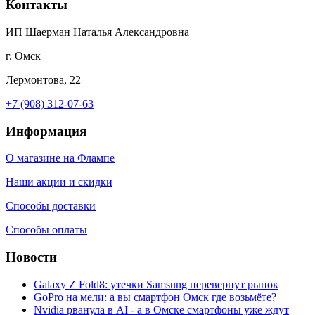
Контакты
ИП Шаерман Наталья Александровна
г. Омск
Лермонтова, 22
+7 (908) 312-07-63
Информация
О магазине на Флампе
Наши акции и скидки
Способы доставки
Способы оплаты
Новости
Galaxy Z Fold8: утечки Samsung перевернут рынок
GoPro на мели: а вы смартфон Омск где возьмёте?
Nvidia рванула в AI - а в Омске смартфоны уже ждут