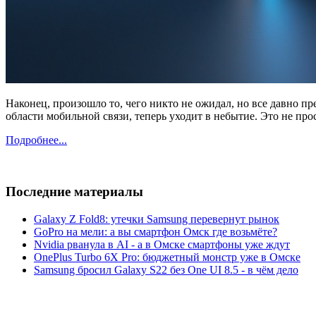
Наконец, произошло то, чего никто не ожидал, но все давно 
области мобильной связи, теперь уходит в небытие. Это не пр
Подробнее...
Последние материалы
Galaxy Z Fold8: утечки Samsung перевернут рынок
GoPro на мели: а вы смартфон Омск где возьмёте?
Nvidia рванула в AI - а в Омске смартфоны уже ждут
OnePlus Turbo 6X Pro: бюджетный монстр уже в Омске
Samsung бросил Galaxy S22 без One UI 8.5 - в чём дело