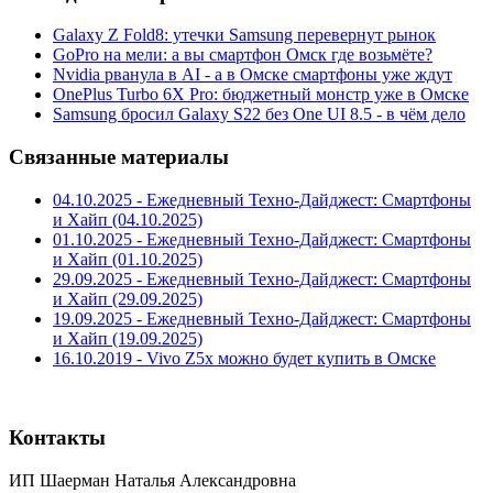
Galaxy Z Fold8: утечки Samsung перевернут рынок
GoPro на мели: а вы смартфон Омск где возьмёте?
Nvidia рванула в AI - а в Омске смартфоны уже ждут
OnePlus Turbo 6X Pro: бюджетный монстр уже в Омске
Samsung бросил Galaxy S22 без One UI 8.5 - в чём дело
Связанные материалы
04.10.2025 - Ежедневный Техно-Дайджест: Смартфоны
и Хайп (04.10.2025)
01.10.2025 - Ежедневный Техно-Дайджест: Смартфоны
и Хайп (01.10.2025)
29.09.2025 - Ежедневный Техно-Дайджест: Смартфоны
и Хайп (29.09.2025)
19.09.2025 - Ежедневный Техно-Дайджест: Смартфоны
и Хайп (19.09.2025)
16.10.2019 - Vivo Z5x можно будет купить в Омске
Контакты
ИП Шаерман Наталья Александровна