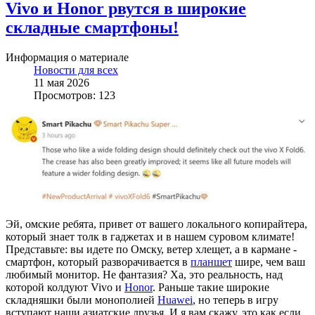
Vivo и Honor рвутся в широкие
складные смартфоны!
Информация о материале
Новости для всех
11 мая 2026
Просмотров: 123
Эй, омские ребята, привет от вашего локального копирайтера,
который знает толк в гаджетах и в нашем суровом климате!
Представьте: вы идете по Омску, ветер хлещет, а в кармане -
смартфон, который разворачивается в
планшет
шире, чем ваш
любимый монитор. Не фантазия? Ха, это реальность, над
которой колдуют Vivo и
Honor
. Раньше такие широкие
складняшки были монополией
Huawei
, но теперь в игру
вступают наши азиатские друзья. И я вам скажу, это как если