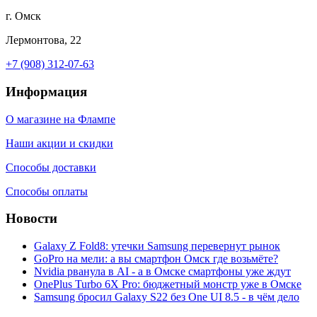
г. Омск
Лермонтова, 22
+7 (908) 312-07-63
Информация
О магазине на Флампе
Наши акции и скидки
Способы доставки
Способы оплаты
Новости
Galaxy Z Fold8: утечки Samsung перевернут рынок
GoPro на мели: а вы смартфон Омск где возьмёте?
Nvidia рванула в AI - а в Омске смартфоны уже ждут
OnePlus Turbo 6X Pro: бюджетный монстр уже в Омске
Samsung бросил Galaxy S22 без One UI 8.5 - в чём дело