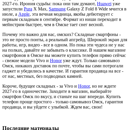
2027-го. Ирония судьбы: пока они там думают,
Huawei
уже
запустили
Pura
X Max,
Samsung
Galaxy Z Fold 8 Wide мчится в
июле, а
Apple
, эта вечная модница, якобы дебютирует с
первым складным в сентябре. Формат из ниши переходит в
мейнстрим быстрее, чем в Омске тает снег весной.
Почему это важно для нас, омских? Складные смартфоны -
это не просто понты, а реальный апгрейд. Широкий экран для
работы, игр, видео - все в одном. Но пока эти чудеса не у нас
на полках, давайте не забывать о классике. В нашем магазине
смартфонов в Омске вы можете купить телефон прямо сейчас
- свежие модели Vivo и
Honor
уже ждут. Только самовывоз
Омск, никаких доставок по почте, чтобы вы сами потрогали
гаджет и убедились в качестве. И гарантия продавца на все -
от нас, местных, без подводных камней.
Короче, будущее складных - за Vivo и
Honor
, но не ждите
2027-го в одиночестве. Заходите в магазин, выбирайте
смартфон Омск по вкусу, и станьте на шаг впереди. Купить
телефон проще простого - только самовывоз Омск, гарантия
продавца, и вы уйдете с улыбкой. Ждем вас, свои!
Последние материалы