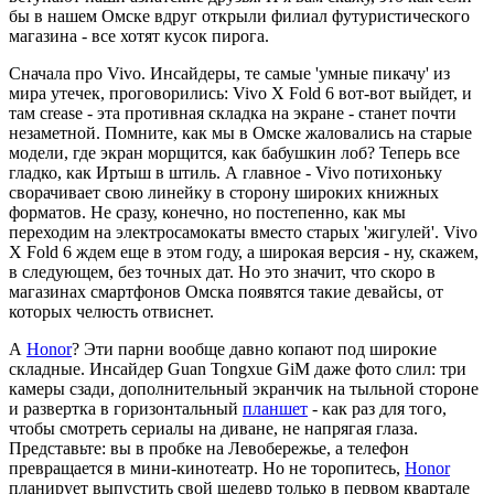
бы в нашем Омске вдруг открыли филиал футуристического
магазина - все хотят кусок пирога.
Сначала про Vivo. Инсайдеры, те самые 'умные пикачу' из
мира утечек, проговорились: Vivo X Fold 6 вот-вот выйдет, и
там crease - эта противная складка на экране - станет почти
незаметной. Помните, как мы в Омске жаловались на старые
модели, где экран морщится, как бабушкин лоб? Теперь все
гладко, как Иртыш в штиль. А главное - Vivo потихоньку
сворачивает свою линейку в сторону широких книжных
форматов. Не сразу, конечно, но постепенно, как мы
переходим на электросамокаты вместо старых 'жигулей'. Vivo
X Fold 6 ждем еще в этом году, а широкая версия - ну, скажем,
в следующем, без точных дат. Но это значит, что скоро в
магазинах смартфонов Омска появятся такие девайсы, от
которых челюсть отвиснет.
А
Honor
? Эти парни вообще давно копают под широкие
складные. Инсайдер Guan Tongxue GiM даже фото слил: три
камеры сзади, дополнительный экранчик на тыльной стороне
и развертка в горизонтальный
планшет
- как раз для того,
чтобы смотреть сериалы на диване, не напрягая глаза.
Представьте: вы в пробке на Левобережье, а телефон
превращается в мини-кинотеатр. Но не торопитесь,
Honor
планирует выпустить свой шедевр только в первом квартале