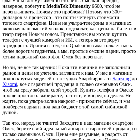
флагманы возьмут именно Pro-чип. А мелкие бренды,
наверное, побегут к
MediaTek Dimensity
9600, чтоб не
переплачивать. Почему это проблема? Потому что 300+
долларов за процессор - это почти четверть стоимости
топового смартфона. Цены на ультра-телефоны в магазинах,
включая наш омский уголок, подскочат, как цены на билеты в
театр перед Новым годом. Представьте: вы хотели купить
телефон с лучшей камерой и ИИ, а теперь за это дерут
втридорога. Ирония в том, что Qualcomm сама толкает нас к
более дорогим гаджетам, а мы, простые омские парни, просто
хотим надежный смартфон Омск без переплат.
Но эй, не все так мрачно! Пока эти новинки не заполонили
рынок и цены не улетели, загляните к нам. У нас в магазине
полно крутых моделей на текущих Snapdragon - от
Samsung
до
Xiaomi
, все с гарантией продавца и только самовывоз Омск,
чтоб вы сразу забрали свой трофей. Купить телефон в Омске
проще простого: выбираете, платите, и вперед по делам. Не
ждите, пока ультра-волна накроет - приходите сейчас, и мы
подберем вариант под ваш бюджет с той самой сибирской
душой.
Так что, народ, не тяните! Заходите в наш магазин смартфон
Омск, берите свой идеальный аппарат с гарантией продавца и
только самовывоз Омск. Цены еще разумные, а радость от
покупки - бесценна. Ждем вас - свой парень из Омска