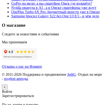
GoPro на мели: а вы смартфон Омск где возьмёте?
Nvidia рванула в AI - а в Омске смартфоны уже ждут
OnePlus Turbo 6X Pro: бюджетный монстр уже в Омске
Samsung бросил Galaxy S22 без One UI 8.5 - в чём дело
О магазине
Следите за новостями и событиями
Мы принимаем
Отзывы о нас на Флампе
© 2011-
2026
Поддержка и продвижение
JediG
. Отдых на море
-
подбор аренды
×
Войти
Зарегистрироваться
По эл. почте и паролю