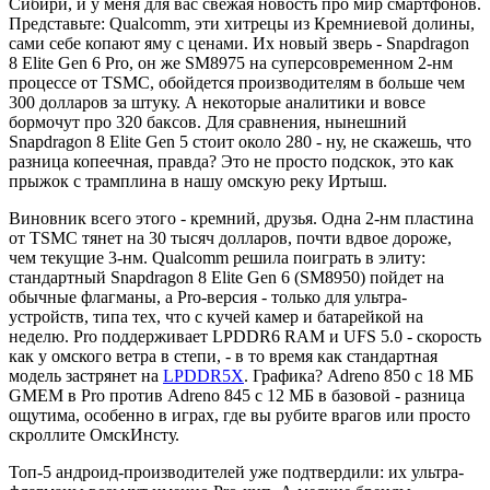
Сибири, и у меня для вас свежая новость про мир смартфонов.
Представьте: Qualcomm, эти хитрецы из Кремниевой долины,
сами себе копают яму с ценами. Их новый зверь - Snapdragon
8 Elite Gen 6 Pro, он же SM8975 на суперсовременном 2-нм
процессе от TSMC, обойдется производителям в больше чем
300 долларов за штуку. А некоторые аналитики и вовсе
бормочут про 320 баксов. Для сравнения, нынешний
Snapdragon 8 Elite Gen 5 стоит около 280 - ну, не скажешь, что
разница копеечная, правда? Это не просто подскок, это как
прыжок с трамплина в нашу омскую реку Иртыш.
Виновник всего этого - кремний, друзья. Одна 2-нм пластина
от TSMC тянет на 30 тысяч долларов, почти вдвое дороже,
чем текущие 3-нм. Qualcomm решила поиграть в элиту:
стандартный Snapdragon 8 Elite Gen 6 (SM8950) пойдет на
обычные флагманы, а Pro-версия - только для ультра-
устройств, типа тех, что с кучей камер и батарейкой на
неделю. Pro поддерживает LPDDR6 RAM и UFS 5.0 - скорость
как у омского ветра в степи, - в то время как стандартная
модель застрянет на
LPDDR5X
. Графика? Adreno 850 с 18 МБ
GMEM в Pro против Adreno 845 с 12 МБ в базовой - разница
ощутима, особенно в играх, где вы рубите врагов или просто
скроллите ОмскИнсту.
Топ-5 андроид-производителей уже подтвердили: их ультра-