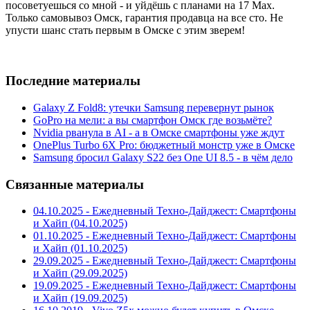
посоветуешься со мной - и уйдёшь с планами на 17 Max.
Только самовывоз Омск, гарантия продавца на все сто. Не
упусти шанс стать первым в Омске с этим зверем!
Последние материалы
Galaxy Z Fold8: утечки Samsung перевернут рынок
GoPro на мели: а вы смартфон Омск где возьмёте?
Nvidia рванула в AI - а в Омске смартфоны уже ждут
OnePlus Turbo 6X Pro: бюджетный монстр уже в Омске
Samsung бросил Galaxy S22 без One UI 8.5 - в чём дело
Связанные материалы
04.10.2025 - Ежедневный Техно-Дайджест: Смартфоны
и Хайп (04.10.2025)
01.10.2025 - Ежедневный Техно-Дайджест: Смартфоны
и Хайп (01.10.2025)
29.09.2025 - Ежедневный Техно-Дайджест: Смартфоны
и Хайп (29.09.2025)
19.09.2025 - Ежедневный Техно-Дайджест: Смартфоны
и Хайп (19.09.2025)