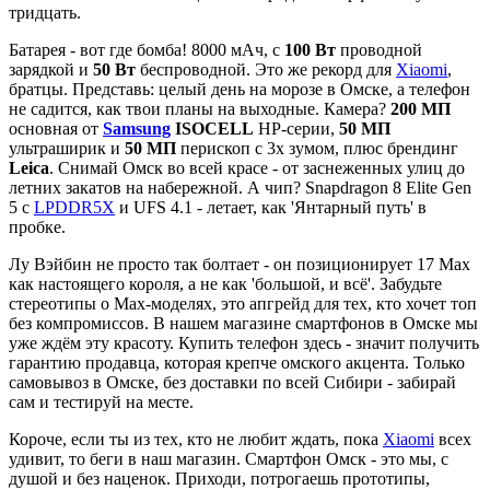
тридцать.
Батарея - вот где бомба! 8000 мАч, с
100 Вт
проводной
зарядкой и
50 Вт
беспроводной. Это же рекорд для
Xiaomi
,
братцы. Представь: целый день на морозе в Омске, а телефон
не садится, как твои планы на выходные. Камера?
200 МП
основная от
Samsung
ISOCELL
HP-серии,
50 МП
ультраширик и
50 МП
перископ с 3x зумом, плюс брендинг
Leica
. Снимай Омск во всей красе - от заснеженных улиц до
летних закатов на набережной. А чип? Snapdragon 8 Elite Gen
5 с
LPDDR5X
и UFS 4.1 - летает, как 'Янтарный путь' в
пробке.
Лу Вэйбин не просто так болтает - он позиционирует 17 Max
как настоящего короля, а не как 'большой, и всё'. Забудьте
стереотипы о Max-моделях, это апгрейд для тех, кто хочет топ
без компромиссов. В нашем магазине смартфонов в Омске мы
уже ждём эту красоту. Купить телефон здесь - значит получить
гарантию продавца, которая крепче омского акцента. Только
самовывоз в Омске, без доставки по всей Сибири - забирай
сам и тестируй на месте.
Короче, если ты из тех, кто не любит ждать, пока
Xiaomi
всех
удивит, то беги в наш магазин. Смартфон Омск - это мы, с
душой и без наценок. Приходи, потрогаешь прототипы,