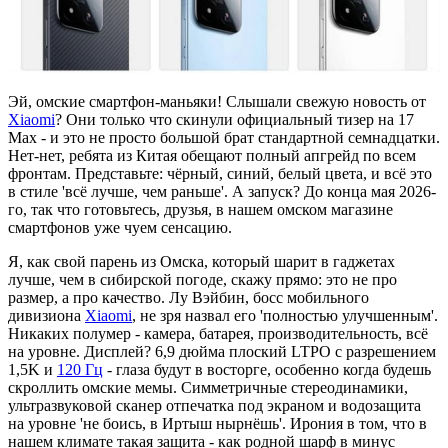
Эй, омские смартфон-маньяки! Слышали свежую новость от
Xiaomi
? Они только что скинули официальный тизер на 17
Max - и это не просто большой брат стандартной семнадцатки.
Нет-нет, ребята из Китая обещают полный апгрейд по всем
фронтам. Представьте: чёрный, синий, белый цвета, и всё это
в стиле 'всё лучше, чем раньше'. А запуск? До конца мая 2026-
го, так что готовьтесь, друзья, в нашем омском магазине
смартфонов уже чуем сенсацию.
Я, как свой парень из Омска, который шарит в гаджетах
лучше, чем в сибирской погоде, скажу прямо: это не про
размер, а про качество. Лу Вэйбин, босс мобильного
дивизиона
Xiaomi
, не зря назвал его 'полностью улучшенным'.
Никаких полумер - камера, батарея, производительность, всё
на уровне. Дисплей? 6,9 дюйма плоский LTPO с разрешением
1,5K и
120 Гц
- глаза будут в восторге, особенно когда будешь
скроллить омские мемы. Симметричные стереодинамики,
ультразвуковой сканер отпечатка под экраном и водозащита
на уровне 'не боись, в Иртыш нырнёшь'. Ирония в том, что в
нашем климате такая защита - как родной шарф в минус