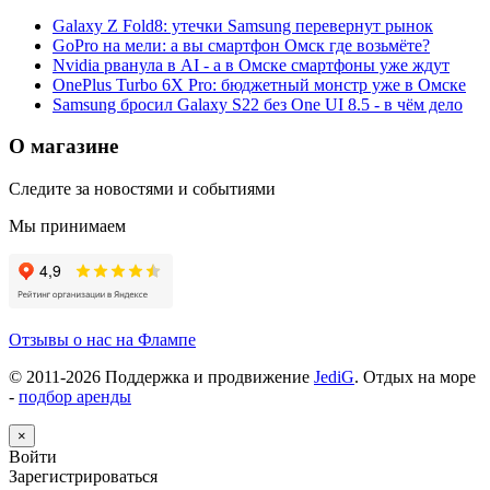
Galaxy Z Fold8: утечки Samsung перевернут рынок
GoPro на мели: а вы смартфон Омск где возьмёте?
Nvidia рванула в AI - а в Омске смартфоны уже ждут
OnePlus Turbo 6X Pro: бюджетный монстр уже в Омске
Samsung бросил Galaxy S22 без One UI 8.5 - в чём дело
О магазине
Следите за новостями и событиями
Мы принимаем
Отзывы о нас на Флампе
© 2011-
2026
Поддержка и продвижение
JediG
. Отдых на море
-
подбор аренды
×
Войти
Зарегистрироваться