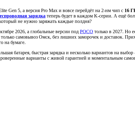
ite Gen 5, а версия Pro Max и вовсе перейдёт на 2-нм чип с
16 Г
еспроводная зарядка
теперь будет в каждом K-серии. А ещё бо
 который не нужно заряжать каждые полдня?
октябре 2026, а глобальные версии под
POCO
только в 2027. Но е
 только самовывоз Омск, без лишних заморочек и доставок. При
то на бумаге.
льшая батарея, быстрая зарядка и несколько вариантов на выбор 
ть проверенные варианты с живой гарантией и моментальным само