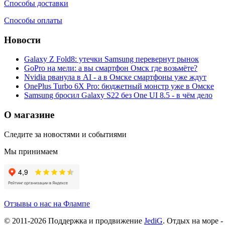
Способы доставки
Способы оплаты
Новости
Galaxy Z Fold8: утечки Samsung перевернут рынок
GoPro на мели: а вы смартфон Омск где возьмёте?
Nvidia рванула в AI - а в Омске смартфоны уже ждут
OnePlus Turbo 6X Pro: бюджетный монстр уже в Омске
Samsung бросил Galaxy S22 без One UI 8.5 - в чём дело
О магазине
Следите за новостями и событиями
Мы принимаем
Отзывы о нас на Флампе
© 2011-
2026
Поддержка и продвижение
JediG
. Отдых на море -