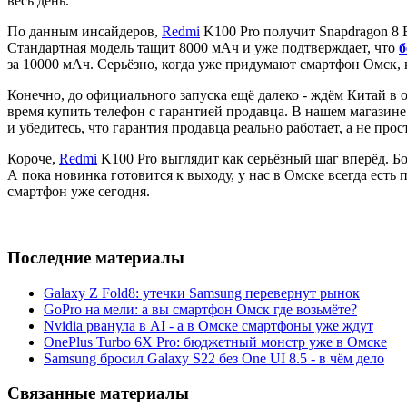
весь день.
По данным инсайдеров,
Redmi
K100 Pro получит Snapdragon 8 El
Стандартная модель тащит 8000 мАч и уже подтверждает, что
б
за 10000 мАч. Серьёзно, когда уже придумают смартфон Омск,
Конечно, до официального запуска ещё далеко - ждём Китай в 
время купить телефон с гарантией продавца. В нашем магазине
и убедитесь, что гарантия продавца реально работает, а не прос
Короче,
Redmi
K100 Pro выглядит как серьёзный шаг вперёд. Бо
А пока новинка готовится к выходу, у нас в Омске всегда ес
смартфон уже сегодня.
Последние материалы
Galaxy Z Fold8: утечки Samsung перевернут рынок
GoPro на мели: а вы смартфон Омск где возьмёте?
Nvidia рванула в AI - а в Омске смартфоны уже ждут
OnePlus Turbo 6X Pro: бюджетный монстр уже в Омске
Samsung бросил Galaxy S22 без One UI 8.5 - в чём дело
Связанные материалы