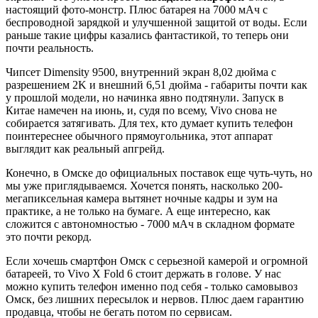
настоящий фото-монстр. Плюс батарея на 7000 мАч с
беспроводной зарядкой и улучшенной защитой от воды. Если
раньше такие цифры казались фантастикой, то теперь они
почти реальность.
Чипсет Dimensity 9500, внутренний экран 8,02 дюйма с
разрешением 2K и внешний 6,51 дюйма - габариты почти как
у прошлой модели, но начинка явно подтянули. Запуск в
Китае намечен на июнь, и, судя по всему, Vivo снова не
собирается затягивать. Для тех, кто думает купить телефон
поинтереснее обычного прямоугольника, этот аппарат
выглядит как реальный апгрейд.
Конечно, в Омске до официальных поставок еще чуть-чуть, но
мы уже приглядываемся. Хочется понять, насколько 200-
мегапиксельная камера вытянет ночные кадры и зум на
практике, а не только на бумаге. А еще интересно, как
сложится с автономностью - 7000 мАч в складном формате
это почти рекорд.
Если хочешь смартфон Омск с серьезной камерой и огромной
батареей, то Vivo X Fold 6 стоит держать в голове. У нас
можно купить телефон именно под себя - только самовывоз
Омск, без лишних пересылок и нервов. Плюс даем гарантию
продавца, чтобы не бегать потом по сервисам.