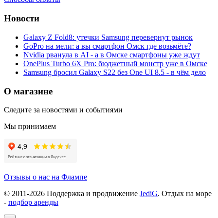
Новости
Galaxy Z Fold8: утечки Samsung перевернут рынок
GoPro на мели: а вы смартфон Омск где возьмёте?
Nvidia рванула в AI - а в Омске смартфоны уже ждут
OnePlus Turbo 6X Pro: бюджетный монстр уже в Омске
Samsung бросил Galaxy S22 без One UI 8.5 - в чём дело
О магазине
Следите за новостями и событиями
Мы принимаем
Отзывы о нас на Флампе
© 2011-
2026
Поддержка и продвижение
JediG
. Отдых на море
-
подбор аренды