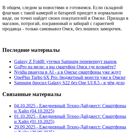
В общем, следим за новостями и готовимся. Если складной
флагман с такой камерой и батареей приедет в нормальном
виде, он точно найдет своих покупателей в Омске. Приходи в
магазин, потрогай, посравнивай и забирай с гарантией
продавца - только самовывоз Омск, без лишних заморочек.
Последние материалы
Galaxy Z Fold8: утечки Samsung перевернут рынок
GoPro на мели: а вы смартфон Омск где возьмёте?
Nvidia рванула в AI - а в Омске смартфоны уже ждут
OnePlus Turbo 6X Pro: бюджетный монстр уже в Омске
Samsung бросил Galaxy S22 без One UI 8.5 - в чём дело
Связанные материалы
04.10.2025 - Ежедневный Техно-Дайджест: Смартфоны
и Хайп (04.10.2025)
01.10.2025 - Ежедневный Техно-Дайджест: Смартфоны
и Хайп (01.10.2025)
29.09.2025 - Ежедневный Техно-Дайджест: Смартфоны