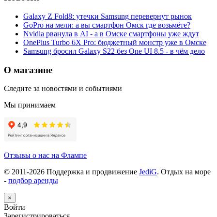
Galaxy Z Fold8: утечки Samsung перевернут рынок
GoPro на мели: а вы смартфон Омск где возьмёте?
Nvidia рванула в AI - а в Омске смартфоны уже ждут
OnePlus Turbo 6X Pro: бюджетный монстр уже в Омске
Samsung бросил Galaxy S22 без One UI 8.5 - в чём дело
О магазине
Следите за новостями и событиями
Мы принимаем
Отзывы о нас на Флампе
© 2011-
2026
Поддержка и продвижение
JediG
. Отдых на море
-
подбор аренды
×
Войти
Зарегистрироваться