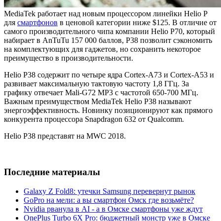
MediaTek работает над новым процессором линейки Helio P
для
смартфонов
в ценовой категории ниже $125. В отличие от
самого производительного чипа компании Helio P70, который
набирает в AnTuTu 157 000 баллов, P38 позволит сэкономить
на комплектующих для гаджетов, но сохранить некоторое
преимущество в производительности.
Helio P38 содержит по четыре ядра Cortex-A73 и Cortex-A53 и
развивает максимальную тактовую частоту 1,8 ГГц. За
графику отвечает Mali-G72 MP3 с частотой 650-700 МГц.
Важным преимуществом MediaTek Helio P38 называют
энергоэффективность. Новинку позиционируют как прямого
конкурента процессора Snapdragon 632 от Qualcomm.
Helio P38 представят на MWC 2018.
Последние материалы
Galaxy Z Fold8: утечки Samsung перевернут рынок
GoPro на мели: а вы смартфон Омск где возьмёте?
Nvidia рванула в AI - а в Омске смартфоны уже ждут
OnePlus Turbo 6X Pro: бюджетный монстр уже в Омске