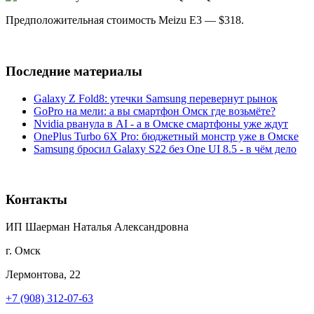
Предположительная стоимость Meizu E3 — $318.
Последние материалы
Galaxy Z Fold8: утечки Samsung перевернут рынок
GoPro на мели: а вы смартфон Омск где возьмёте?
Nvidia рванула в AI - а в Омске смартфоны уже ждут
OnePlus Turbo 6X Pro: бюджетный монстр уже в Омске
Samsung бросил Galaxy S22 без One UI 8.5 - в чём дело
Контакты
ИП Шаерман Наталья Александровна
г. Омск
Лермонтова, 22
+7 (908) 312-07-63