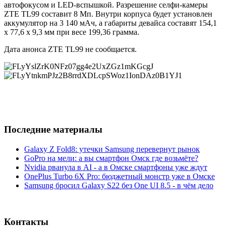
автофокусом и LED-вспышкой. Разрешение селфи-камеры
ZTE TL99 составит 8 Мп. Внутри корпуса будет установлен
аккумулятор на 3 140 мАч, а габариты девайса составят 154,1
х 77,6 х 9,3 мм при весе 199,36 грамма.
Дата анонса ZTE TL99 не сообщается.
Последние материалы
Galaxy Z Fold8: утечки Samsung перевернут рынок
GoPro на мели: а вы смартфон Омск где возьмёте?
Nvidia рванула в AI - а в Омске смартфоны уже ждут
OnePlus Turbo 6X Pro: бюджетный монстр уже в Омске
Samsung бросил Galaxy S22 без One UI 8.5 - в чём дело
Контакты