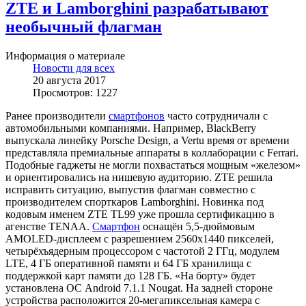
ZTE и Lamborghini разрабатывают
необычный флагман
Информация о материале
Новости для всех
20 августа 2017
Просмотров: 1227
Ранее производители
смартфонов
часто сотрудничали с
автомобильными компаниями. Например, BlackBerry
выпускала линейку Porsche Design, а Vertu время от времени
представляла премиальные аппараты в коллаборации с Ferrari.
Подобные гаджеты не могли похвастаться мощным «железом»
и ориентировались на нишевую аудиторию. ZTE решила
исправить ситуацию, выпустив флагман совместно с
производителем спорткаров Lamborghini. Новинка под
кодовым именем ZTE TL99 уже прошла сертификацию в
агенстве TENAA.
Смартфон
оснащён 5,5-дюймовым
AMOLED-дисплеем с разрешением 2560х1440 пикселей,
четырёхъядерным процессором с частотой 2 ГГц, модулем
LTE, 4 ГБ оперативной памяти и 64 ГБ хранилища с
поддержкой карт памяти до 128 ГБ. «На борту» будет
установлена ОС Android 7.1.1 Nougat. На задней стороне
устройства расположится 20-мегапиксельная камера с