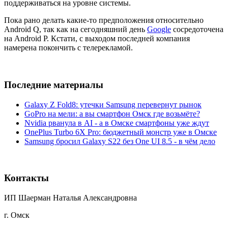
поддерживаться на уровне системы.
Пока рано делать какие-то предположения относительно
Android Q, так как на сегодняшний день
Google
сосредоточена
на Android P. Кстати, с выходом последней компания
намерена покончить с телерекламой.
Последние материалы
Galaxy Z Fold8: утечки Samsung перевернут рынок
GoPro на мели: а вы смартфон Омск где возьмёте?
Nvidia рванула в AI - а в Омске смартфоны уже ждут
OnePlus Turbo 6X Pro: бюджетный монстр уже в Омске
Samsung бросил Galaxy S22 без One UI 8.5 - в чём дело
Контакты
ИП Шаерман Наталья Александровна
г. Омск