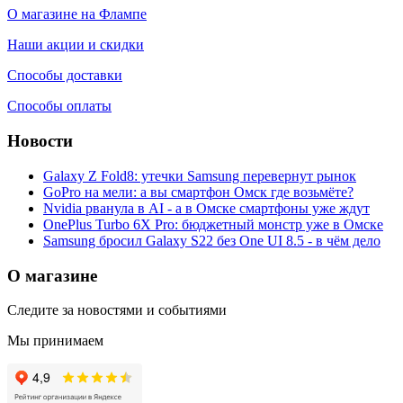
О магазине на Флампе
Наши акции и скидки
Способы доставки
Способы оплаты
Новости
Galaxy Z Fold8: утечки Samsung перевернут рынок
GoPro на мели: а вы смартфон Омск где возьмёте?
Nvidia рванула в AI - а в Омске смартфоны уже ждут
OnePlus Turbo 6X Pro: бюджетный монстр уже в Омске
Samsung бросил Galaxy S22 без One UI 8.5 - в чём дело
О магазине
Следите за новостями и событиями
Мы принимаем