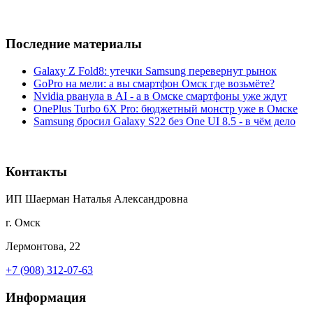
Последние материалы
Galaxy Z Fold8: утечки Samsung перевернут рынок
GoPro на мели: а вы смартфон Омск где возьмёте?
Nvidia рванула в AI - а в Омске смартфоны уже ждут
OnePlus Turbo 6X Pro: бюджетный монстр уже в Омске
Samsung бросил Galaxy S22 без One UI 8.5 - в чём дело
Контакты
ИП Шаерман Наталья Александровна
г. Омск
Лермонтова, 22
+7 (908) 312-07-63
Информация