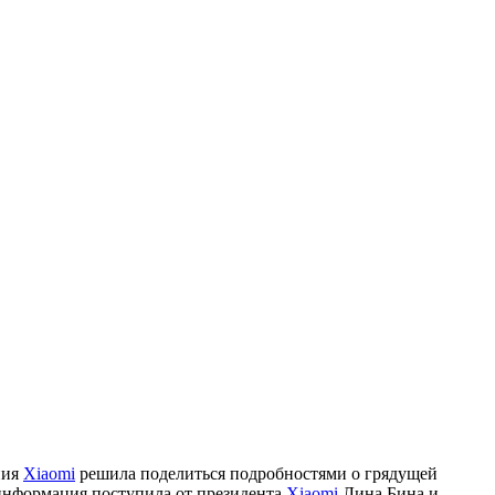
ния
Xiaomi
решила поделиться подробностями о грядущей
 информация поступила от президента
Xiaomi
Лина Бина и