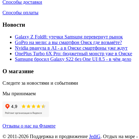
Способы доставки
Способы оплаты
Новости
Galaxy Z Fold8: утечки Samsung перевернут рынок
GoPro на мели: а вы смартфон Омск где возьмёте?
Nvidia рванула в AI - а в Омске смартфоны уже ждут
OnePlus Turbo 6X Pro: бюджетный монстр уже в Омске
Samsung бросил Galaxy S22 без One UI 8.5 - в чём дело
О магазине
Следите за новостями и событиями
Мы принимаем
Отзывы о нас на Флампе
© 2011-
2026
Поддержка и продвижение
JediG
. Отдых на море -