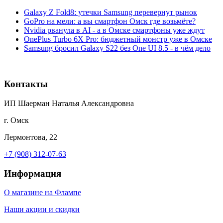
Galaxy Z Fold8: утечки Samsung перевернут рынок
GoPro на мели: а вы смартфон Омск где возьмёте?
Nvidia рванула в AI - а в Омске смартфоны уже ждут
OnePlus Turbo 6X Pro: бюджетный монстр уже в Омске
Samsung бросил Galaxy S22 без One UI 8.5 - в чём дело
Контакты
ИП Шаерман Наталья Александровна
г. Омск
Лермонтова, 22
+7 (908) 312-07-63
Информация
О магазине на Флампе
Наши акции и скидки