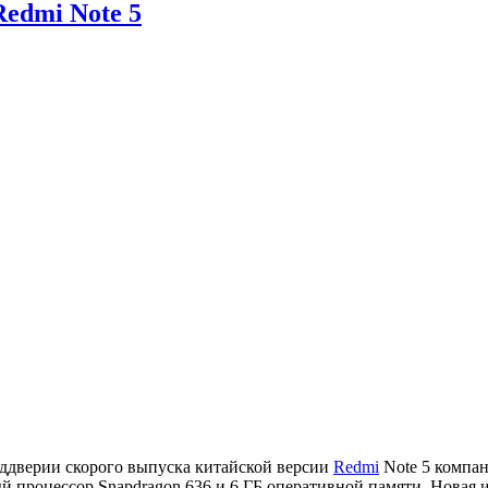
Redmi Note 5
ддверии скорого выпуска китайской версии
Redmi
Note 5 компа
ый процессор Snapdragon 636 и 6 ГБ оперативной памяти. Новая