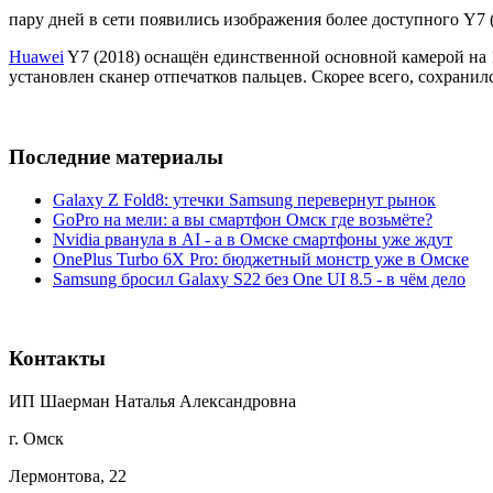
пару дней в сети появились изображения более доступного Y7 (
Huawei
Y7 (2018) оснащён единственной основной камерой на 
установлен сканер отпечатков пальцев. Скорее всего, сохрани
Последние материалы
Galaxy Z Fold8: утечки Samsung перевернут рынок
GoPro на мели: а вы смартфон Омск где возьмёте?
Nvidia рванула в AI - а в Омске смартфоны уже ждут
OnePlus Turbo 6X Pro: бюджетный монстр уже в Омске
Samsung бросил Galaxy S22 без One UI 8.5 - в чём дело
Контакты
ИП Шаерман Наталья Александровна
г. Омск
Лермонтова, 22