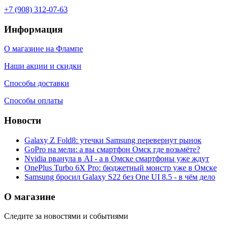
+7 (908) 312-07-63
Информация
О магазине на Флампе
Наши акции и скидки
Способы доставки
Способы оплаты
Новости
Galaxy Z Fold8: утечки Samsung перевернут рынок
GoPro на мели: а вы смартфон Омск где возьмёте?
Nvidia рванула в AI - а в Омске смартфоны уже ждут
OnePlus Turbo 6X Pro: бюджетный монстр уже в Омске
Samsung бросил Galaxy S22 без One UI 8.5 - в чём дело
О магазине
Следите за новостями и событиями