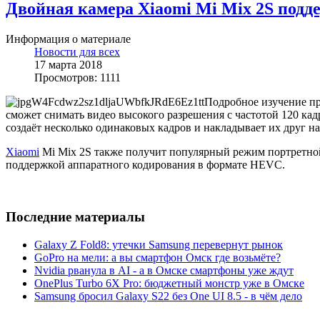
Двойная камера Xiaomi Mi Mix 2S под
Информация о материале
Новости для всех
17 марта 2018
Просмотров: 1111
Подробное изучение п
сможет снимать видео высокого разрешения с частотой 120 кад
создаёт несколько одинаковых кадров и накладывает их друг н
Xiaomi
Mi Mix 2S также получит популярный режим портретн
поддержкой аппаратного кодирования в формате HEVC.
Последние материалы
Galaxy Z Fold8: утечки Samsung перевернут рынок
GoPro на мели: а вы смартфон Омск где возьмёте?
Nvidia рванула в AI - а в Омске смартфоны уже ждут
OnePlus Turbo 6X Pro: бюджетный монстр уже в Омске
Samsung бросил Galaxy S22 без One UI 8.5 - в чём дело