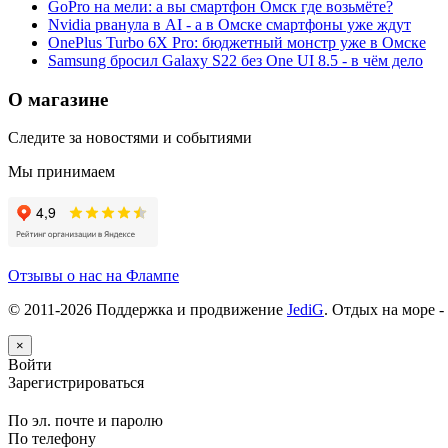
GoPro на мели: а вы смартфон Омск где возьмёте?
Nvidia рванула в AI - а в Омске смартфоны уже ждут
OnePlus Turbo 6X Pro: бюджетный монстр уже в Омске
Samsung бросил Galaxy S22 без One UI 8.5 - в чём дело
О магазине
Следите за новостями и событиями
Мы принимаем
Отзывы о нас на Флампе
© 2011-
2026
Поддержка и продвижение
JediG
. Отдых на море -
×
Войти
Зарегистрироваться
По эл. почте и паролю
По телефону