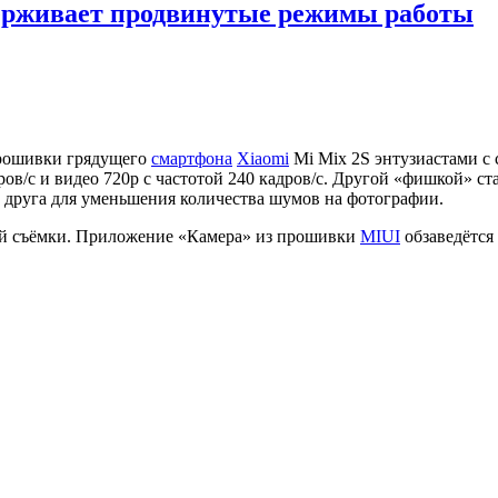
держивает продвинутые режимы работы
рошивки грядущего
смартфона
Xiaomi
Mi Mix 2S энтузиастами с
ров/с и видео 720р с частотой 240 кадров/с. Другой «фишкой» с
а друга для уменьшения количества шумов на фотографии.
ой съёмки. Приложение «Камера» из прошивки
MIUI
обзаведётся