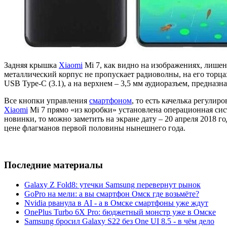
Задняя крышка
Xiaomi
Mi 7, как видно на изображениях, лише
металлический корпус не пропускает радиоволны, на его торца
USB Type-C (3.1), а на верхнем – 3,5 мм аудиоразъем, предна
Все кнопки управления
смартфоном
, то есть качелька регули
Xiaomi
Mi 7 прямо «из коробки» установлена операционная сис
новинки, то можно заметить на экране дату – 20 апреля 2018 г
цене флагманов первой половины нынешнего года.
Последние материалы
Galaxy Z Fold8: утечки Samsung перевернут рынок
GoPro на мели: а вы смартфон Омск где возьмёте?
Nvidia рванула в AI - а в Омске смартфоны уже ждут
OnePlus Turbo 6X Pro: бюджетный монстр уже в Омске
Samsung бросил Galaxy S22 без One UI 8.5 - в чём дело