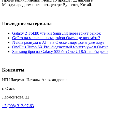
Презентация линейки Meizu 15 пройдёт 22 апреля в
Международном интернет-центре Вучжэня, Китай.
Последние материалы
Galaxy Z Fold8: утечки Samsung перевернут рынок
GoPro на мели: а вы смартфон Омск где возьмёте?
Nvidia рванула в AI - а в Омске смартфоны уже ждут
OnePlus Turbo 6X Pro: бюджетный монстр уже в Омске
Samsung бросил Galaxy S22 без One UI 8.5 - в чём дело
Контакты
ИП Шаерман Наталья Александровна
г. Омск
Лермонтова, 22
+7 (908) 312-07-63