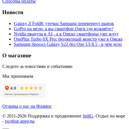
Способы оплаты
Новости
Galaxy Z Fold8: утечки Samsung перевернут рынок
GoPro на мели: а вы смартфон Омск где возьмёте?
Nvidia рванула в AI - а в Омске смартфоны уже ждут
OnePlus Turbo 6X Pro: бюджетный монстр уже в Омске
Samsung бросил Galaxy S22 без One UI 8.5 - в чём дело
О магазине
Следите за новостями и событиями
Мы принимаем
Отзывы о нас на Флампе
© 2011-
2026
Поддержка и продвижение
JediG
. Отдых на море
-
подбор аренды