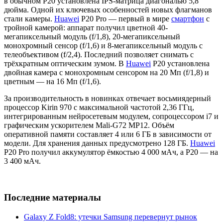
в обычном P20 установлена IPS-матрица диагональю 5,8
дюйма. Одной их ключевых особенностей новых флагманов
стали камеры.
Huawei
P20 Pro — первый в мире
смартфон
с
тройной камерой: аппарат получил цветной 40-
мегапиксельный модуль (f/1,8), 20-мегапиксельный
монохромный сенсор (f/1,6) и 8-мегапиксельный модуль с
телеобъективом (f/2,4). Последний позволяет снимать с
трёхкратным оптическим зумом. В
Huawei
P20 установлена
двойная камера с монохромным сенсором на 20 Мп (f/1,8) и
цветным — на 16 Мп (f/1,6).
За производительность в новинках отвечает восьмиядерный
процессор Kirin 970 с максимальной частотой 2,36 ГГц,
интегрированным нейросетевым модулем, сопроцессором i7 и
графическим ускорителем Mali-G72 MP12. Объём
оперативной памяти составляет 4 или 6 ГБ в зависимости от
модели. Для хранения данных предусмотрено 128 ГБ.
Huawei
P20 Pro получил аккумулятор ёмкостью 4 000 мАч, а P20 — на
3 400 мАч.
Последние материалы
Galaxy Z Fold8: утечки Samsung перевернут рынок