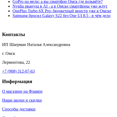
GoPro на мели: а вы смартфон Омск где возьмёте?
Nvidia рванула в AI - а в Омске смартфоны уже ждут
OnePlus Turbo 6X Pro: бюджетный монстр уже в Омске
Samsung бросил Galaxy S22 без One UI 8.5 - в чём дело
Контакты
ИП Шаерман Наталья Александровна
г. Омск
Лермонтова, 22
+7 (908) 312-07-63
Информация
О магазине на Флампе
Наши акции и скидки
Способы доставки