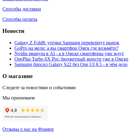
Способы доставки
Способы оплаты
Новости
Galaxy Z Fold8: утечки Samsung перевернут рынок
GoPro на мели: а вы смартфон Омск где возьмёте?
Nvidia рванула в AI - а в Омске смартфоны уже ждут
OnePlus Turbo 6X Pro: бюджетный монстр уже в Омске
Samsung бросил Galaxy S22 без One UI 8.5 - в чём дело
О магазине
Следите за новостями и событиями
Мы принимаем
Отзывы о нас на Флампе