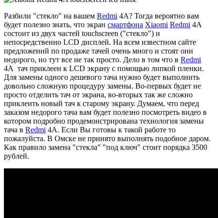
Разбили "стекло" на вашем
Redmi
4A? Тогда вероятно вам
будет полезно знать, что экран
смартфона
Xiaomi
Redmi
4A
состоит из двух частей touchscreen ("стекло") и
непосредственно LCD дисплей. На всем известном сайте
предложений по продаже тачей очень много и стоят они
недорого, но тут все не так просто. Дело в том что в
Redmi
4A тач приклеен к LCD экрану с помощью липкой пленки.
Для замены одного дешевого тача нужно будет выполнить
довольно сложную процедуру замены. Во-первых будет не
просто отделить тач от экрана, во-вторых так же сложно
приклеить новый тач к старому экрану. Думаем, что перед
заказом недорого тача вам будет полезно посмотреть видео в
котором подробно продемонстрирована технология замены
тача в
Redmi
4A. Если Вы готовы к такой работе то
пожалуйста. В Омске не принято выполнять подобное даром.
Как правило замена "стекла" "под ключ" стоит порядка 3500
рублей.