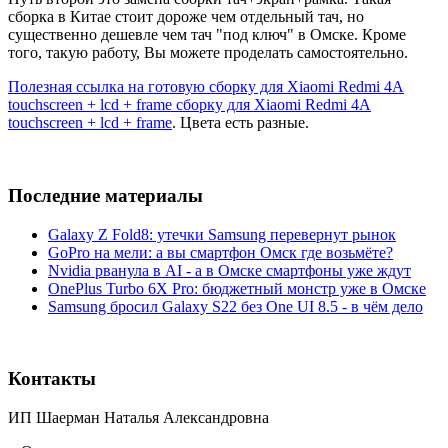
сборка в Китае стоит дороже чем отдельный тач, но
существенно дешевле чем тач "под ключ" в Омске. Кроме
того, такую работу, Вы можете проделать самостоятельно.
Полезная ссылка на готовую сборку для Xiaomi Redmi 4A
touchscreen + lcd + frame сборку для Xiaomi Redmi 4A
touchscreen + lcd + frame
. Цвета есть разные.
Последние материалы
Galaxy Z Fold8: утечки Samsung перевернут рынок
GoPro на мели: а вы смартфон Омск где возьмёте?
Nvidia рванула в AI - а в Омске смартфоны уже ждут
OnePlus Turbo 6X Pro: бюджетный монстр уже в Омске
Samsung бросил Galaxy S22 без One UI 8.5 - в чём дело
Контакты
ИП Шаерман Наталья Александровна