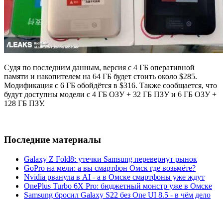
Судя по последним данным, версия с 4 ГБ оперативной
памяти и накопителем на 64 ГБ будет стоить около $285.
Модификация с 6 ГБ обойдётся в $316. Также сообщается, что
будут доступны модели с 4 ГБ ОЗУ + 32 ГБ ПЗУ и 6 ГБ ОЗУ +
128 ГБ ПЗУ.
Последние материалы
Galaxy Z Fold8: утечки Samsung перевернут рынок
GoPro на мели: а вы смартфон Омск где возьмёте?
Nvidia рванула в AI - а в Омске смартфоны уже ждут
OnePlus Turbo 6X Pro: бюджетный монстр уже в Омске
Samsung бросил Galaxy S22 без One UI 8.5 - в чём дело