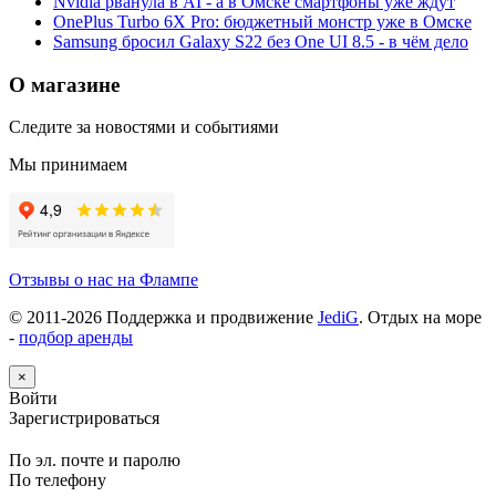
Nvidia рванула в AI - а в Омске смартфоны уже ждут
OnePlus Turbo 6X Pro: бюджетный монстр уже в Омске
Samsung бросил Galaxy S22 без One UI 8.5 - в чём дело
О магазине
Следите за новостями и событиями
Мы принимаем
Отзывы о нас на Флампе
© 2011-
2026
Поддержка и продвижение
JediG
. Отдых на море
-
подбор аренды
×
Войти
Зарегистрироваться
По эл. почте и паролю
По телефону