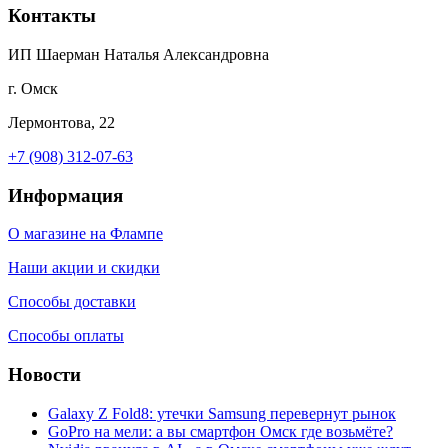
Контакты
ИП Шаерман Наталья Александровна
г. Омск
Лермонтова, 22
+7 (908) 312-07-63
Информация
О магазине на Флампе
Наши акции и скидки
Способы доставки
Способы оплаты
Новости
Galaxy Z Fold8: утечки Samsung перевернут рынок
GoPro на мели: а вы смартфон Омск где возьмёте?