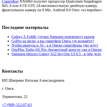
Смартфон
NX606J получит процессор Qualcomm Snapdragon
845, 6 или 8 ГБ ОЗУ, 24-мегапиксельную двойную камеру,
фронтальную камеру на 8 Мп, Android 8.0 Oreo «из коробки».
Последние материалы
Galaxy Z Fold8: утечки Samsung перевернут рынок
GoPro на мели: а вы смартфон Омск где возьмёте?
Nvidia рванула в AI - а в Омске смартфоны уже ждут
OnePlus Turbo 6X Pro: бюджетный монстр уже в Омске
Samsung бросил Galaxy S22 без One UI 8.5 - в чём дело
Контакты
ИП Шаерман Наталья Александровна
г. Омск
Лермонтова, 22
+7 (908) 312-07-63