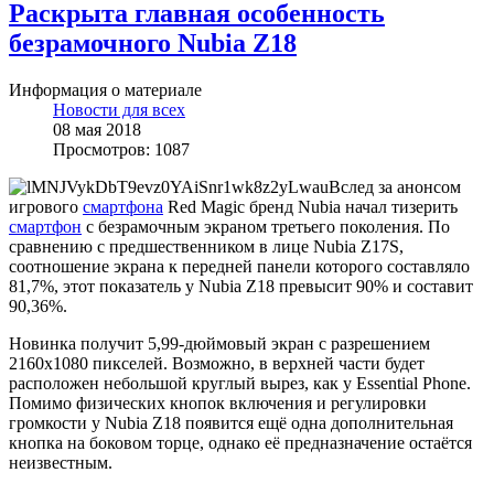
Раскрыта главная особенность
безрамочного Nubia Z18
Информация о материале
Новости для всех
08 мая 2018
Просмотров: 1087
Вслед за анонсом
игрового
смартфона
Red Magic бренд Nubia начал тизерить
смартфон
с безрамочным экраном третьего поколения. По
сравнению с предшественником в лице Nubia Z17S,
соотношение экрана к передней панели которого составляло
81,7%, этот показатель у Nubia Z18 превысит 90% и составит
90,36%.
Новинка получит 5,99-дюймовый экран с разрешением
2160x1080 пикселей. Возможно, в верхней части будет
расположен небольшой круглый вырез, как у Essential Phone.
Помимо физических кнопок включения и регулировки
громкости у Nubia Z18 появится ещё одна дополнительная
кнопка на боковом торце, однако её предназначение остаётся
неизвестным.