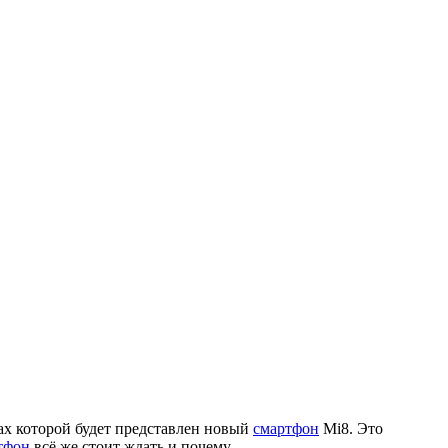
ках которой будет представлен новый
смартфон
Mi8. Это
тфон
всё же стоит ждать и почему.