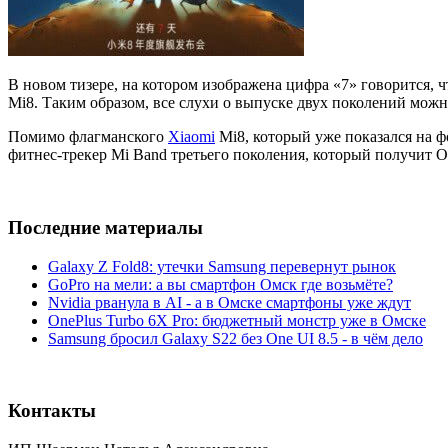
В новом тизере, на котором изображена цифра «7» говорится, 
Mi8. Таким образом, все слухи о выпуске двух поколений мож
Помимо флагманского
Xiaomi
Mi8, который уже показался на ф
фитнес-трекер Mi Band третьего поколения, который получит
Последние материалы
Galaxy Z Fold8: утечки Samsung перевернут рынок
GoPro на мели: а вы смартфон Омск где возьмёте?
Nvidia рванула в AI - а в Омске смартфоны уже ждут
OnePlus Turbo 6X Pro: бюджетный монстр уже в Омске
Samsung бросил Galaxy S22 без One UI 8.5 - в чём дело
Контакты