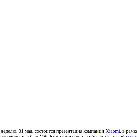
 неделю, 31 мая, состоится презентация компании
Xiaomi
, в рам
производителя был Mi6. Компания решила объяснить, какой
смар