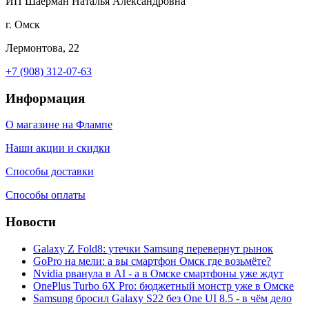
ИП Шаерман Наталья Александровна
г. Омск
Лермонтова, 22
+7 (908) 312-07-63
Информация
О магазине на Флампе
Наши акции и скидки
Способы доставки
Способы оплаты
Новости
Galaxy Z Fold8: утечки Samsung перевернут рынок
GoPro на мели: а вы смартфон Омск где возьмёте?
Nvidia рванула в AI - а в Омске смартфоны уже ждут
OnePlus Turbo 6X Pro: бюджетный монстр уже в Омске
Samsung бросил Galaxy S22 без One UI 8.5 - в чём дело