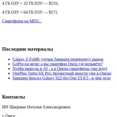
4 ГБ ОЗУ + 32 ГБ ПЗУ — $155;
4 ГБ ОЗУ + 64 ГБ ПЗУ — $171.
Смартфоны на MI55...
Последние материалы
Galaxy Z Fold8: утечки Samsung перевернут рынок
GoPro на мели: а вы смартфон Омск где возьмёте?
Nvidia рванула в AI - а в Омске смартфоны уже ждут
OnePlus Turbo 6X Pro: бюджетный монстр уже в Омске
Samsung бросил Galaxy S22 без One UI 8.5 - в чём дело
Контакты
ИП Шаерман Наталья Александровна
г. Омск