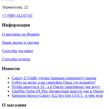
Лермонтова, 22
+7 (908) 312-07-63
Информация
О магазине на Флампе
Наши акции и скидки
Способы доставки
Способы оплаты
Новости
Galaxy Z Fold8: утечки Samsung перевернут рынок
GoPro на мели: а вы смартфон Омск где возьмёте?
Nvidia рванула в AI - а в Омске смартфоны уже ждут
OnePlus Turbo 6X Pro: бюджетный монстр уже в Омске
Samsung бросил Galaxy S22 без One UI 8.5 - в чём дело
О магазине