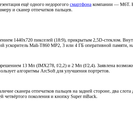
резентация ещё одного недорогого
смартфона
компании — M6T. Н
амеру и сканер отпечатков пальцев.
нием 1440х720 пикселей (18:9), прикрытым 2,5D-стеклом. Вну
й ускоритель Mali-T860 MP2, 3 или 4 ГБ оперативной памяти, на
решением 13 Мп (IMX278, f/2,2) и 2 Мп (f/2,4). Заявлена возмо
пользует алгоритмы ArcSoft для улучшения портретов.
ичие сканера отпечатков пальцев на задней стороне, два слота
ей четвёртого поколения и кнопку Super mBack.