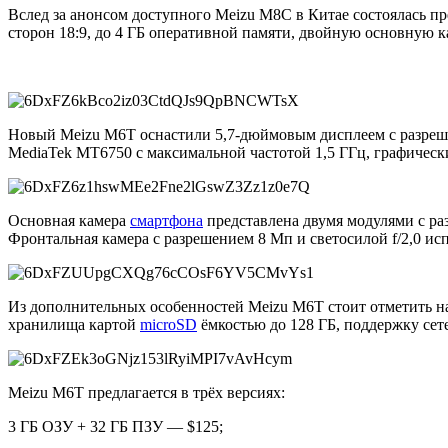
Вслед за анонсом доступного Meizu M8C в Китае состоялась п
сторон 18:9, до 4 ГБ оперативной памяти, двойную основную к
Новый Meizu M6T оснастили 5,7-дюймовым дисплеем с разреше
MediaTek MT6750 с максимальной частотой 1,5 ГГц, графически
Основная камера
смартфона
представлена двумя модулями с раз
Фронтальная камера с разрешением 8 Мп и светосилой f/2,0 ис
Из дополнительных особенностей Meizu M6T стоит отметить нал
хранилища картой
microSD
ёмкостью до 128 ГБ, поддержку сет
Meizu M6T предлагается в трёх версиях:
3 ГБ ОЗУ + 32 ГБ ПЗУ — $125;