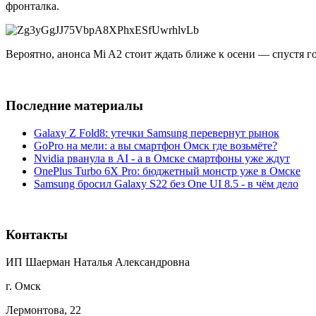
фронталка.
Вероятно, анонса Mi A2 стоит ждать ближе к осени — спустя г
Последние материалы
Galaxy Z Fold8: утечки Samsung перевернут рынок
GoPro на мели: а вы смартфон Омск где возьмёте?
Nvidia рванула в AI - а в Омске смартфоны уже ждут
OnePlus Turbo 6X Pro: бюджетный монстр уже в Омске
Samsung бросил Galaxy S22 без One UI 8.5 - в чём дело
Контакты
ИП Шаерман Наталья Александровна
г. Омск
Лермонтова, 22