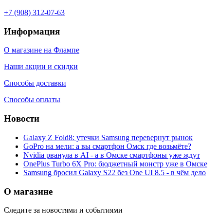
+7 (908) 312-07-63
Информация
О магазине на Флампе
Наши акции и скидки
Способы доставки
Способы оплаты
Новости
Galaxy Z Fold8: утечки Samsung перевернут рынок
GoPro на мели: а вы смартфон Омск где возьмёте?
Nvidia рванула в AI - а в Омске смартфоны уже ждут
OnePlus Turbo 6X Pro: бюджетный монстр уже в Омске
Samsung бросил Galaxy S22 без One UI 8.5 - в чём дело
О магазине
Следите за новостями и событиями