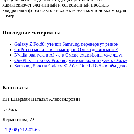
характеризует элегантный и современный профиль,
квадратный форм-фактор и характерная компоновка модуля
камеры.
Последние материалы
Galaxy Z Fold8: утечки Samsung перевернут рынок
GoPro на мели: а вы смартфон Омск где возьмёте?
Nvidia рванула в AI - а в Омске смартфоны уже ждут
OnePlus Turbo 6X Pro: бюджетный монстр уже в Омске
Samsung бросил Galaxy S22 без One UI 8.5 - в чём дело
Контакты
ИП Шаерман Наталья Александровна
г. Омск
Лермонтова, 22
+7 (908) 312-07-63