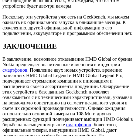
светодиодной вспышки. Итак, мы ожидаем, что на этом
устройстве будет две-три камеры.
Поскольку эти устройства уже есть на Geekbench, мы можем
ожидать их официального запуска в ближайшие месяцы. К
сожалению, другой официальной информации о его
подключении, аккумуляторе и программном обеспечении нет.
ЗАКЛЮЧЕНИЕ
В заключение, возможное отказывание HMD Global от бренда
Nokia предвещает значительные изменения в индустрии
смартфонов
. Появление двух новых устройств, временно
названных HMD Global Legend и HMD Global Legend Pro,
подчеркивает стремление компании к инновациям и
расширению своего ассортимента продукции. Обнаружение
этих устройств в базе данных Geekbench позволяет
ознакомиться с их техническими характеристиками, указывая
на возможную ориентацию на сегмент начального уровня в
свете их скромной производительности. Однако ожидания
относительно основной камеры на 108 Мп и других
расширенных функций подчеркивают амбиции HMD Global в
борьбе на насыщенном рынке
смартфонов
. Более того,
официальные тизеры, выпущенные HMD Global, дают
представление о дизайне будущих устройств. Их