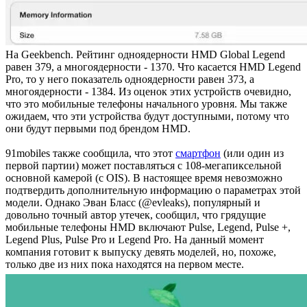
На Geekbench. Рейтинг одноядерности HMD Global Legend
равен 379, а многоядерности - 1370. Что касается HMD Legend
Pro, то у него показатель одноядерности равен 373, а
многоядерности - 1384. Из оценок этих устройств очевидно,
что это мобильные телефоны начального уровня. Мы также
ожидаем, что эти устройства будут доступными, потому что
они будут первыми под брендом HMD.
91mobiles также сообщила, что этот
смартфон
(или один из
первой партии) может поставляться с 108-мегапиксельной
основной камерой (с OIS). В настоящее время невозможно
подтвердить дополнительную информацию о параметрах этой
модели. Однако Эван Бласс (
@evleaks),
популярный и
довольно точный автор утечек, сообщил, что грядущие
мобильные телефоны HMD включают Pulse, Legend, Pulse +,
Legend Plus, Pulse Pro и Legend Pro. На данный момент
компания готовит к выпуску девять моделей, но, похоже,
только две из них пока находятся на первом месте.