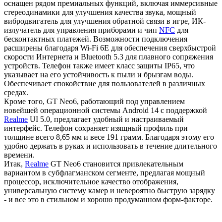
оснащен рядом премиальных функций, включая иммерсивные
стереодинамики для улучшения качества звука, мощный
вибродвигатель для улучшения обратной связи в игре, ИК-
излучатель для управления приборами и чип
NFC
для
бесконтактных платежей. Возможности подключения
расширены благодаря Wi-Fi 6E для обеспечения сверхбыстрой
скорости Интернета и Bluetooth 5.3 для плавного сопряжения
устройств. Телефон также имеет класс защиты IP65, что
указывает на его устойчивость к пыли и брызгам воды.
Обеспечивает спокойствие для пользователей в различных
средах.
Кроме того, GT Neo6, работающий под управлением
новейшей операционной системы Android 14 с поддержкой
Realme
UI 5.0, предлагает удобный и настраиваемый
интерфейс. Телефон сохраняет изящный профиль при
толщине всего 8,65 мм и весе 191 грамм. Благодаря этому его
удобно держать в руках и использовать в течение длительного
времени.
Итак,
Realme
GT Neo6 становится привлекательным
вариантом в субфлагманском сегменте, предлагая мощный
процессор, исключительное качество отображения,
универсальную систему камер и невероятно быструю зарядку
- и все это в стильном и хорошо продуманном форм-факторе.