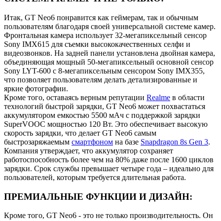
Итак, GT Neo6 понравится как геймерам, так и обычным
пользователям благодаря своей универсальной системе камер.
Фронтальная камера использует 32-мегапиксельный сенсор
Sony IMX615 для съемки высококачественных селфи и
видеозвонков. На задней панели установлена двойная камера,
объединяющая мощный 50-мегапиксельный основной сенсор
Sony LYT-600 с 8-мегапиксельным сенсором Sony IMX355,
что позволяет пользователям делать детализированные и
яркие фотографии.
Кроме того, оставаясь верным репутации
Realme
в области
технологий быстрой зарядки, GT Neo6 может похвастаться
аккумулятором емкостью 5500 мАч с поддержкой зарядки
SuperVOOC мощностью 120 Вт. Это обеспечивает высокую
скорость зарядки, что делает GT Neo6 самым
быстрозаряжаемым
смартфоном
на базе
Snapdragon 8s Gen 3
.
Компания утверждает, что аккумулятор сохраняет
работоспособность более чем на 80% даже после 1600 циклов
зарядки. Срок службы превышает четыре года – идеально для
пользователей, которым требуется длительная работа.
ПРЕМИАЛЬНЫЕ ФУНКЦИИ И ДИЗАЙН:
Кроме того, GT Neo6 - это не только производительность. Он