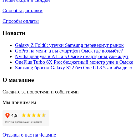
Способы доставки
Способы оплаты
Новости
Galaxy Z Fold8: утечки Samsung перевернут рынок
GoPro на мели: а вы смартфон Омск где возьмёте?
Nvidia рванула в AI - а в Омске смартфоны уже ждут
OnePlus Turbo 6X Pro: бюджетный монстр уже в Омске
Samsung бросил Galaxy S22 без One UI 8.5 - в чём дело
О магазине
Следите за новостями и событиями
Мы принимаем
Отзывы о нас на Флампе