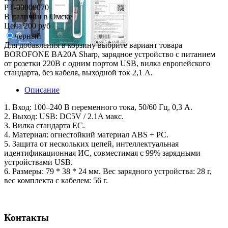
РТ-00000070
В наличии в Омске
Цена
200 руб
черный
Для добавления в корзину выбрите вариант товара
BOROFONE BA20A Sharp, зарядное устройство с питанием
от розетки 220В с одним портом USB, вилка европейского
стандарта, без кабеля, выходной ток 2,1 А.
Описание
1. Вход: 100–240 В переменного тока, 50/60 Гц, 0,3 А.
2. Выход: USB: DC5V / 2.1A макс.
3. Вилка стандарта ЕС.
4. Материал: огнестойкий материал ABS + PC.
5. Защита от нескольких цепей, интеллектуальная
идентификационная ИС, совместимая с 99% зарядными
устройствами USB.
6. Размеры: 79 * 38 * 24 мм. Вес зарядного устройства: 28 г,
вес комплекта с кабелем: 56 г.
Контакты