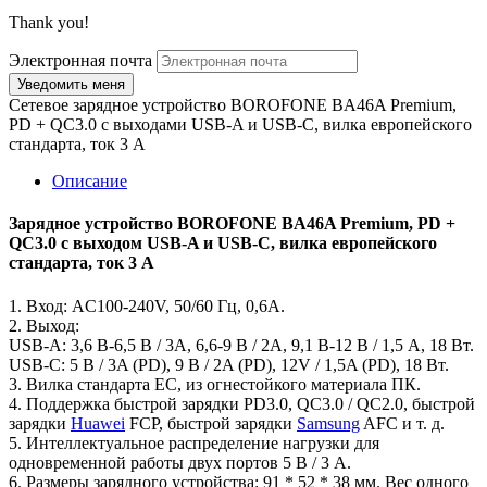
Thank you!
Электронная почта
Сетевое зарядное устройство BOROFONE BA46A Premium,
PD + QC3.0 с выходами USB-A и USB-C, вилка европейского
стандарта, ток 3 А
Описание
Зарядное устройство BOROFONE BA46A Premium, PD +
QC3.0 с выходом USB-A и USB-C, вилка европейского
стандарта, ток 3 А
1. Вход: AC100-240V, 50/60 Гц, 0,6А.
2. Выход:
USB-A: 3,6 В-6,5 В / 3A, 6,6-9 В / 2A, 9,1 В-12 В / 1,5 А, 18 Вт.
USB-C: 5 В / 3A (PD), 9 В / 2A (PD), 12V / 1,5A (PD), 18 Вт.
3. Вилка стандарта ЕС, из огнестойкого материала ПК.
4. Поддержка быстрой зарядки PD3.0, QC3.0 / QC2.0, быстрой
зарядки
Huawei
FCP, быстрой зарядки
Samsung
AFC и т. д.
5. Интеллектуальное распределение нагрузки для
одновременной работы двух портов 5 В / 3 А.
6. Размеры зарядного устройства: 91 * 52 * 38 мм. Вес одного