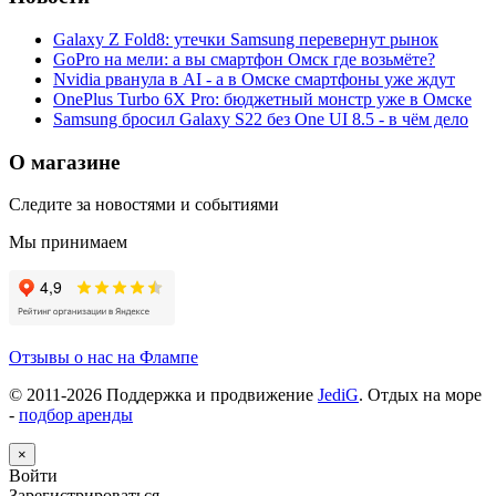
Galaxy Z Fold8: утечки Samsung перевернут рынок
GoPro на мели: а вы смартфон Омск где возьмёте?
Nvidia рванула в AI - а в Омске смартфоны уже ждут
OnePlus Turbo 6X Pro: бюджетный монстр уже в Омске
Samsung бросил Galaxy S22 без One UI 8.5 - в чём дело
О магазине
Следите за новостями и событиями
Мы принимаем
Отзывы о нас на Флампе
© 2011-
2026
Поддержка и продвижение
JediG
. Отдых на море
-
подбор аренды
×
Войти
Зарегистрироваться