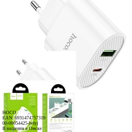
HOCO
EAN: 6931474757319
00-00054425-belyj
В наличии в Омске