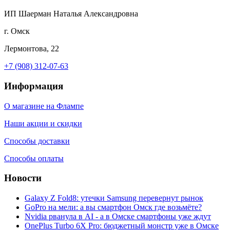
ИП Шаерман Наталья Александровна
г. Омск
Лермонтова, 22
+7 (908) 312-07-63
Информация
О магазине на Флампе
Наши акции и скидки
Способы доставки
Способы оплаты
Новости
Galaxy Z Fold8: утечки Samsung перевернут рынок
GoPro на мели: а вы смартфон Омск где возьмёте?
Nvidia рванула в AI - а в Омске смартфоны уже ждут
OnePlus Turbo 6X Pro: бюджетный монстр уже в Омске