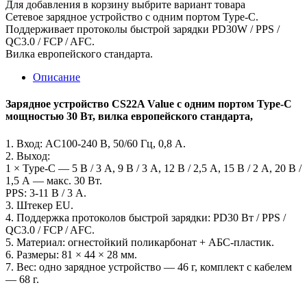
Для добавления в корзину выбрите вариант товара
Сетевое зарядное устройство с одним портом Type-C.
Поддерживает протоколы быстрой зарядки PD30W / PPS /
QC3.0 / FCP / AFC.
Вилка европейского стандарта.
Описание
Зарядное устройство CS22A Value с одним портом Type-C
мощностью 30 Вт, вилка европейского стандарта,
1. Вход: AC100-240 В, 50/60 Гц, 0,8 А.
2. Выход:
1 × Type-C — 5 В / 3 А, 9 В / 3 А, 12 В / 2,5 А, 15 В / 2 А, 20 В /
1,5 А — макс. 30 Вт.
PPS: 3-11 В / 3 А.
3. Штекер EU.
4. Поддержка протоколов быстрой зарядки: PD30 Вт / PPS /
QC3.0 / FCP / AFC.
5. Материал: огнестойкий поликарбонат + АБС-пластик.
6. Размеры: 81 × 44 × 28 мм.
7. Вес: одно зарядное устройство — 46 г, комплект с кабелем
— 68 г.