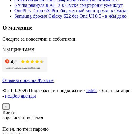
Nvidia рванула в AI - а в Омске смартфоны уже ждут
OnePlus Turbo 6X Pro: бюджетный монстр уже в Омске
Samsung бросил Galaxy S22 без One UI 8.5 - в чём дело
О магазине
Следите за новостями и событиями
Мы принимаем
Отзывы о нас на Флампе
© 2011-
2026
Поддержка и продвижение
JediG
. Отдых на море
-
подбор аренды
×
Войти
Зарегистрироваться
По эл. почте и паролю