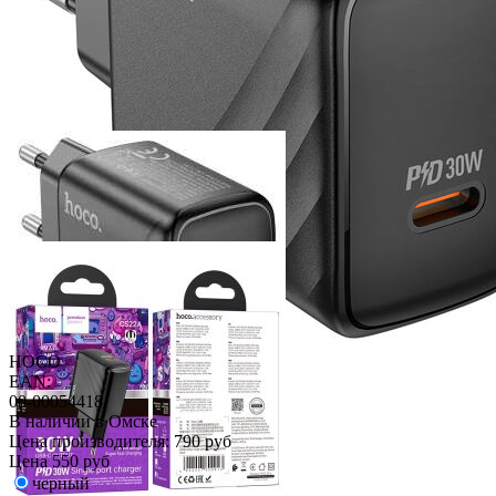
HOCO
EAN:
00-00054418
В наличии в Омске
Цена производителя:
790 руб
Цена
550 руб
черный