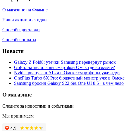
О магазине на Флампе
Наши акции и скидки
Способы доставки
Способы оплаты
Новости
Galaxy Z Fold8: утечки Samsung перевернут рынок
GoPro на мели: а вы смартфон Омск где возьмёте?
Nvidia рванула в AI - а в Омске смартфоны уже ждут
OnePlus Turbo 6X Pro: бюджетный монстр уже в Омске
Samsung бросил Galaxy S22 без One UI 8.5 - в чём дело
О магазине
Следите за новостями и событиями
Мы принимаем