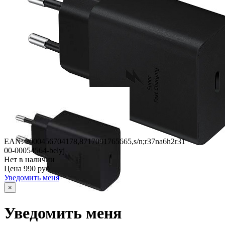
EAN: 2000456704178,
8717091765665,
s/n;r37na6h2r31
00-00054564-belyj
Нет в наличии
Цена
990 руб
Уведомить меня
×
Уведомить меня