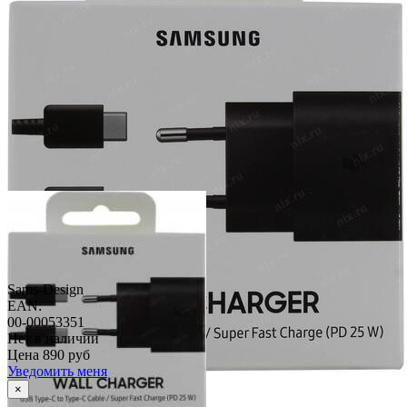
Sams-Design
EAN:
00-00053351
Нет в наличии
Цена
890 руб
Уведомить меня
×