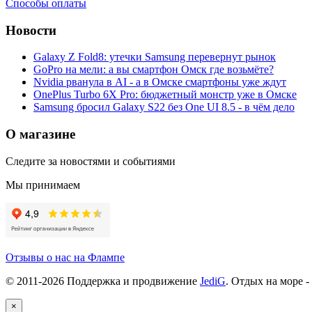
Способы оплаты
Новости
Galaxy Z Fold8: утечки Samsung перевернут рынок
GoPro на мели: а вы смартфон Омск где возьмёте?
Nvidia рванула в AI - а в Омске смартфоны уже ждут
OnePlus Turbo 6X Pro: бюджетный монстр уже в Омске
Samsung бросил Galaxy S22 без One UI 8.5 - в чём дело
О магазине
Следите за новостями и событиями
Мы принимаем
Отзывы о нас на Флампе
© 2011-
2026
Поддержка и продвижение
JediG
. Отдых на море -
×