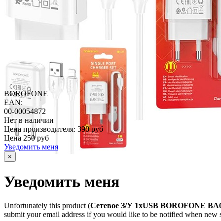
BOROFONE
EAN:
00-00054872
Нет в наличии
Цена производителя:
390 руб
Цена
250 руб
Уведомить меня
×
Уведомить меня
Unfortunately this product (
Сетевое З/У 1xUSB BOROFONE BA64
submit your email address if you would like to be notified when new st