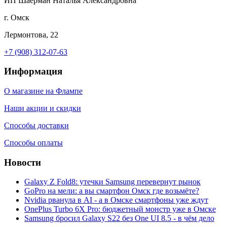
ИП Шаерман Наталья Александровна
г. Омск
Лермонтова, 22
+7 (908) 312-07-63
Информация
О магазине на Флампе
Наши акции и скидки
Способы доставки
Способы оплаты
Новости
Galaxy Z Fold8: утечки Samsung перевернут рынок
GoPro на мели: а вы смартфон Омск где возьмёте?
Nvidia рванула в AI - а в Омске смартфоны уже ждут
OnePlus Turbo 6X Pro: бюджетный монстр уже в Омске
Samsung бросил Galaxy S22 без One UI 8.5 - в чём дело